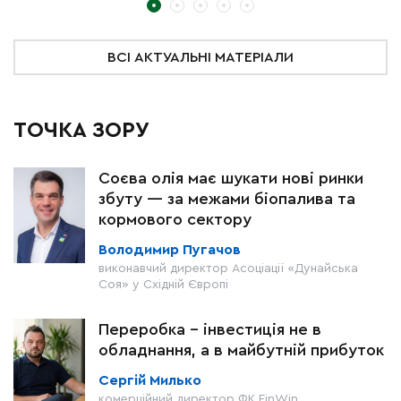
ВСІ АКТУАЛЬНІ МАТЕРІАЛИ
ТОЧКА ЗОРУ
Соєва олія має шукати нові ринки
збуту — за межами біопалива та
кормового сектору
Володимир Пугачов
виконавчий директор Асоціації «Дунайська
Соя» у Східній Європі
Переробка - інвестиція не в
обладнання, а в майбутній прибуток
Сергій Милько
комерційний директор ФК FinWin