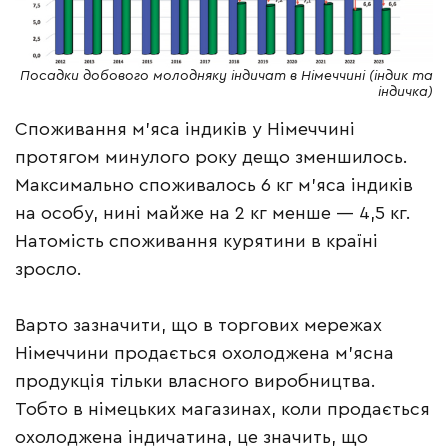
Посадки добового молодняку індичат в Німеччині (індик та
індичка)
Споживання м’яса індиків у Німеччині
протягом минулого року дещо зменшилось.
Максимально споживалось 6 кг м’яса індиків
на особу, нині майже на 2 кг менше — 4,5 кг.
Натомість споживання курятини в країні
зросло.
Варто зазначити, що в торгових мережах
Німеччини продається охолоджена м’ясна
продукція тільки власного виробництва.
Тобто в німецьких магазинах, коли продається
охолоджена індичатина, це значить, що