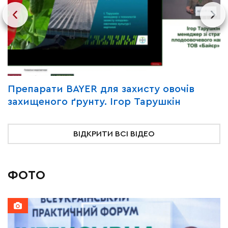
Y
Препарати BAYER для захисту овочів
В
захищеного ґрунту. Ігор Тарушкін
«
ВІДКРИТИ ВСІ ВІДЕО
ФОТО