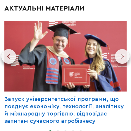
АКТУАЛЬНІ МАТЕРІАЛИ
Запуск університетської програми, що
Д
поєднує економіку, технології, аналітику
е
й міжнародну торгівлю, відповідає
о
запитам сучасного агробізнесу
с
у