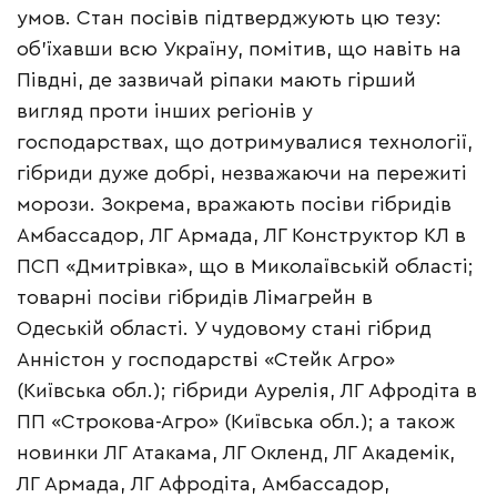
умов. Стан посівів підтверджують цю тезу:
об’їхавши всю Україну, помітив, що навіть на
Півдні, де зазвичай ріпаки мають гірший
вигляд проти інших регіонів у
господарствах, що дотримувалися технології,
гібриди дуже добрі, незважаючи на пережиті
морози. Зокрема, вражають посіви гібридів
Амбассадор, ЛГ Армада, ЛГ Конструктор КЛ в
ПСП «Дмитрівка», що в Миколаївській області;
товарні посіви гібридів Лімагрейн в
Одеській області. У чудовому стані гібрид
Анністон у господарстві «Стейк Агро»
(Київська обл.); гібриди Аурелія, ЛГ Афродіта в
ПП «Строкова-Агро» (Київська обл.); а також
новинки ЛГ Атакама, ЛГ Окленд, ЛГ Академік,
ЛГ Армада, ЛГ Афродіта, Амбассадор,