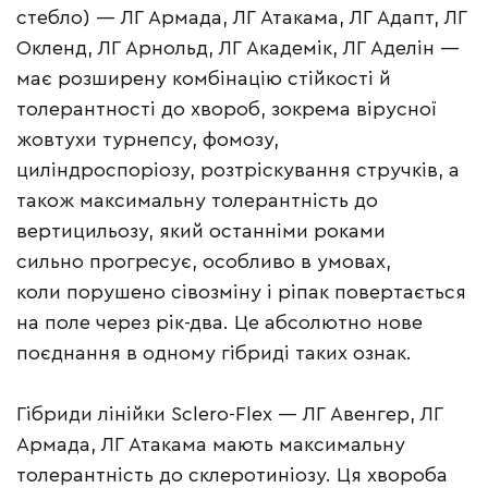
стебло) — ЛГ Армада, ЛГ Атакама, ЛГ Адапт, ЛГ
Окленд, ЛГ Арнольд, ЛГ Академік, ЛГ Аделін —
має розширену комбінацію стійкості й
толерантності до хвороб, зокрема вірусної
жовтухи турнепсу, фомозу,
циліндроспоріозу, розтріскування стручків, а
також максимальну толерантність до
вертицильозу, який останніми роками
сильно прогресує, особливо в умовах,
коли порушено сівозміну і ріпак повертається
на поле через рік-два. Це абсолютно нове
поєднання в одному гібриді таких ознак.
Гібриди лінійки Sclero-Flex — ЛГ Авенгер, ЛГ
Армада, ЛГ Атакама мають максимальну
толерантність до склеротиніозу. Ця хвороба