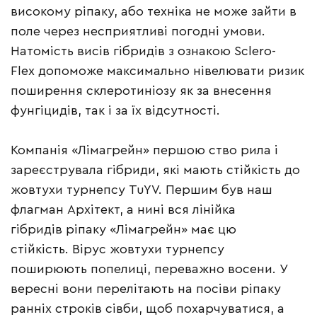
високому ріпаку, або техніка не може зайти в
поле через несприятливі погодні умови.
Натомість висів гібридів з ознакою Sclero-
Flex допоможе максимально нівелювати ризик
поширення склеротиніозу як за внесення
фунгіцидів, так і за їх відсутності.
Компанія «Лімагрейн» першою ство рила і
зареєструвала гібриди, які мають стійкість до
жовтухи турнепсу TuYV. Першим був наш
флагман Архітект, а нині вся лінійка
гібридів ріпаку «Лімагрейн» має цю
стійкість. Вірус жовтухи турнепсу
поширюють попелиці, переважно восени. У
вересні вони перелітають на посіви ріпаку
ранніх строків сівби, щоб похарчуватися, а