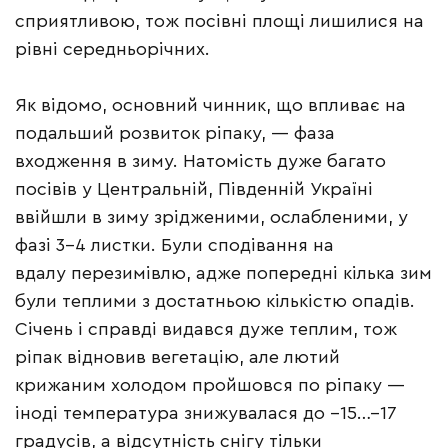
сприятливою, тож посівні площі лишилися на
рівні середньорічних.
Як відомо, основний чинник, що впливає на
подальший розвиток ріпаку, — фаза
входження в зиму. Натомість дуже багато
посівів у Центральній, Південній Україні
ввійшли в зиму зрідженими, ослабленими, у
фазі 3–4 листки. Були сподівання на
вдалу перезимівлю, адже попередні кілька зим
були теплими з достатньою кількістю опадів.
Січень і справді видався дуже теплим, тож
ріпак відновив вегетацію, але лютий
крижаним холодом пройшовся по ріпаку —
іноді температура знижувалася до –15…–17
градусів, а відсутність снігу тільки