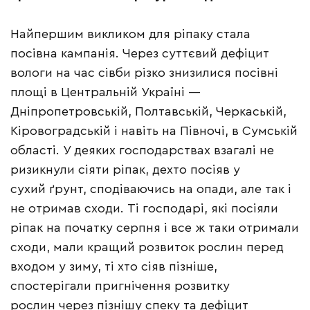
Найпершим викликом для ріпаку стала
посівна кампанія. Через суттєвий дефіцит
вологи на час сівби різко знизилися посівні
площі в Центральній Україні —
Дніпропетровській, Полтавській, Черкаській,
Кіровоградській і навіть на Півночі, в Сумській
області. У деяких господарствах взагалі не
ризикнули сіяти ріпак, дехто посіяв у
сухий ґрунт, сподіваючись на опади, але так і
не отримав сходи. Ті господарі, які посіяли
ріпак на початку серпня і все ж таки отримали
сходи, мали кращий розвиток рослин перед
входом у зиму, ті хто сіяв пізніше,
спостерігали пригнічення розвитку
рослин через пізнішу спеку та дефіцит