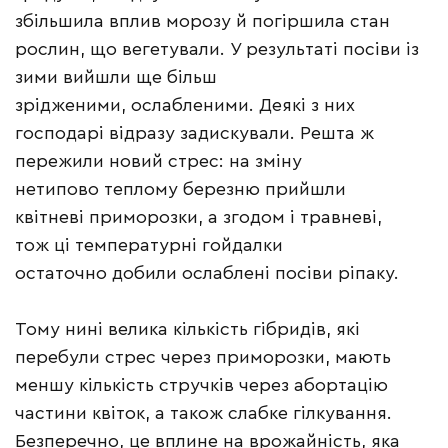
збільшила вплив морозу й погіршила стан
рослин, що вегетували. У результаті посіви із
зими вийшли ще більш
зрідженими, ослабленими. Деякі з них
господарі відразу задискували. Решта ж
пережили новий стрес: на зміну
нетипово теплому березню прийшли
квітневі приморозки, а згодом і травневі,
тож ці температурні гойдалки
остаточно добили ослаблені посіви ріпаку.
Тому нині велика кількість гібридів, які
перебули стрес через приморозки, мають
меншу кількість стручків через абортацію
частини квіток, а також слабке гілкування.
Безперечно, це вплине на врожайність, яка