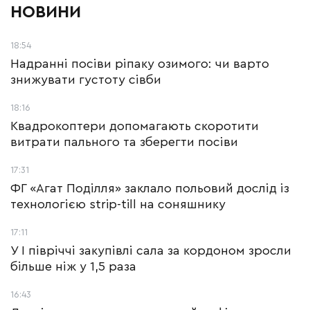
НОВИНИ
18:54
Надранні посіви ріпаку озимого: чи варто
знижувати густоту сівби
18:16
Квадрокоптери допомагають скоротити
витрати пального та зберегти посіви
17:31
ФГ «Агат Поділля» заклало польовий дослід із
технологією strip-till на соняшнику
17:11
У І півріччі закупівлі сала за кордоном зросли
більше ніж у 1,5 раза
16:43