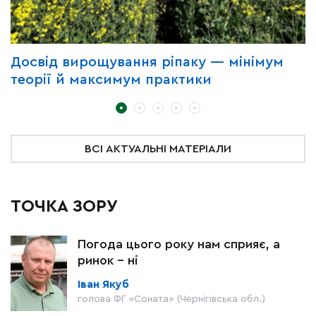
Досвід вирощування ріпаку — мінімум
П
теорії й максимум практики
з
ВСІ АКТУАЛЬНІ МАТЕРІАЛИ
ТОЧКА ЗОРУ
Погода цього року нам сприяє, а
ринок – ні
Іван Якуб
голова ФГ «Соната» (Чернігівська обл.)