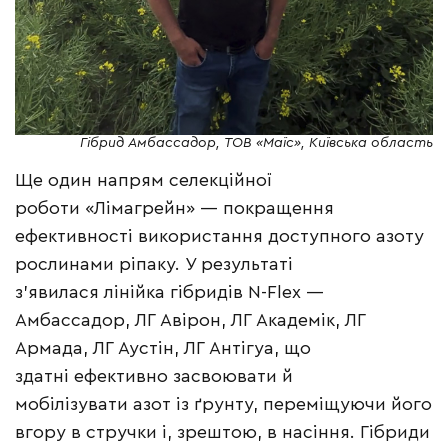
Гібрид Амбассадор, ТОВ «Маїс», Київська область
Ще один напрям селекційної
роботи «Лімагрейн» — покращення
ефективності використання доступного азоту
рослинами ріпаку. У результаті
з’явилася лінійка гібридів N-Flex —
Амбассадор, ЛГ Авірон, ЛГ Академік, ЛГ
Армада, ЛГ Аустін, ЛГ Антігуа, що
здатні ефективно засвоювати й
мобілізувати азот із ґрунту, переміщуючи його
вгору в стручки і, зрештою, в насіння. Гібриди