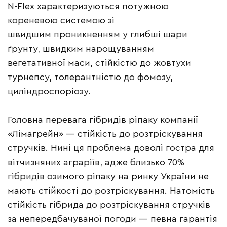
N-Flex характеризуються потужною
кореневою системою зі
швидшим проникненням у глибші шари
ґрунту, швидким нарощуванням
вегетативної маси, стійкістю до жовтухи
турнепсу, толерантністю до фомозу,
циліндроспоріозу.
Головна перевага гібридів ріпаку компанії
«Лімагрейн» — стійкість до розтріскування
стручків. Нині ця проблема доволі гостра для
вітчизняних аграріїв, адже близько 70%
гібридів озимого ріпаку на ринку України не
мають стійкості до розтріскування. Натомість
стійкість гібрида до розтріскування стручків
за непередбачуваної погоди — певна гарантія