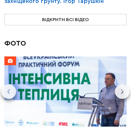
захищеного ґрунту. Ігор Тарушкін
«
ВІДКРИТИ ВСІ ВІДЕО
ФОТО