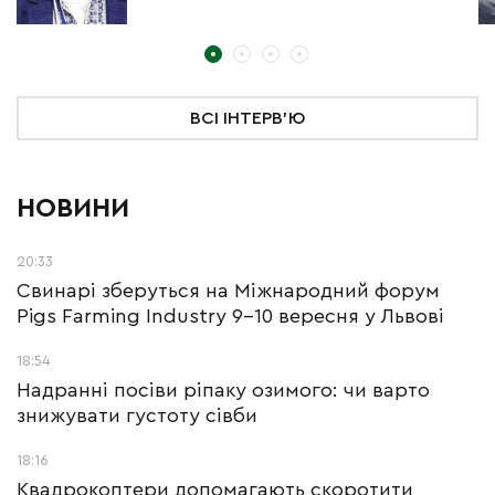
ВСІ ІНТЕРВ'Ю
НОВИНИ
20:33
Свинарі зберуться на Міжнародний форум
Pigs Farming Industry 9-10 вересня у Львові
18:54
Надранні посіви ріпаку озимого: чи варто
знижувати густоту сівби
18:16
Квадрокоптери допомагають скоротити