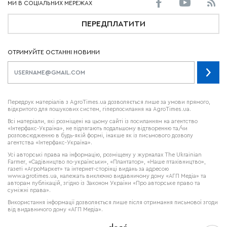
ПЕРЕДПЛАТИТИ
ОТРИМУЙТЕ ОСТАННІ НОВИНИ
Передрук матеріалів з AgroTimes.ua дозволяється лише за умови прямого,
відкритого для пошукових систем, гіперпосилання на AgroTimes.ua.
Всі матеріали, які розміщені на цьому сайті із посиланням на агентство
«Інтерфакс-Україна», не підлягають подальшому відтворенню та/чи
розповсюдженню в будь-якій формі, інакше як із письмового дозволу
агентства «Інтерфакс-Україна».
Усі авторські права на інформацію, розміщену у журналах
The Ukrainian
Farmer
, «Садівництво по-українськи», «Плантатор», «Наше птахівництво»,
газеті «АгроМаркет» та інтернет-сторінці видань за адресою
www.agrotimes.ua,
належать виключно видавничому дому «АГП Медіа» та
авторам публікацій, згідно із Законом України «Про авторське право та
суміжні права».
Використання інформації дозволяється лише після отримання письмової згоди
від видавничого дому «АГП Медіа».