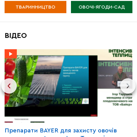
ТВАРИННИЦТВО
ОВОЧІ-ЯГОДИ-САД
ВІДЕО
Y
Препарати BAYER для захисту овочів
В