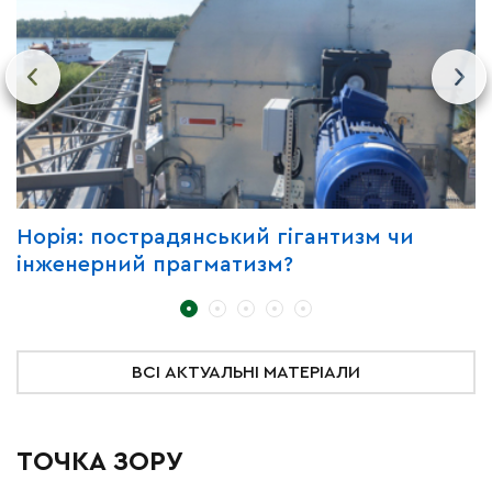
Норія: пострадянський гігантизм чи
Ч
інженерний прагматизм?
у
т
ВСІ АКТУАЛЬНІ МАТЕРІАЛИ
ТОЧКА ЗОРУ