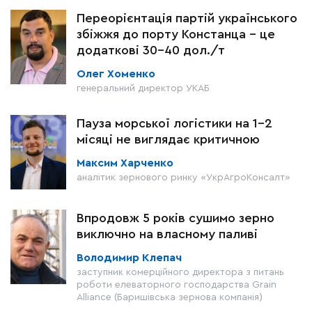
Переорієнтація партій українського
збіжжя до порту Констанца – це
додаткові 30-40 дол./т
Олег Хоменко
генеральний директор УКАБ
Пауза морської логістики на 1–2
місяці не виглядає критичною
Максим Харченко
аналітик зернового ринку «УкрАгроКонсалт»
Впродовж 5 років сушимо зерно
виключно на власному паливі
Володимир Клепач
заступник комерційного директора з питань
роботи елеваторного господарства Grain
Alliance (Баришівська зернова компанія)