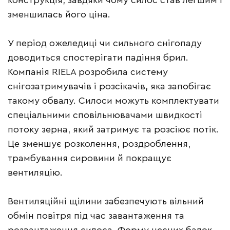
конструкція, завдяки чому силос став легшим і
зменшилась його ціна.
У період ожеледиці чи сильного снігопаду
доводиться спостерігати падіння брил.
Компанія RIELA розробила систему
снігозатримувачів і розсікачів, яка запобігає
такому обвалу. Силоси можуть комплектувати
спеціальними сповільнювачами швидкості
потоку зерна, який затримує та розсіює потік.
Це зменшує розколення, роздроблення,
трамбування сировини й покращує
вентиляцію.
Вентиляційні щілини забезпечують вільний
обмін повітря під час завантаження та