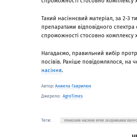
спроможності стосовно комплексу 
Такий насіннєвий матеріал, за 2-3 т
препаратами відповідного спектра ф
спроможності стосовно комплексу 
Нагадаємо, правильний вибір протр
посівів. Раніше повідомлялося, на
насіння
.
Автор:
Анжела Гаврилюк
AgroTimes
Джерело:
Теги:
УРАЖЕННЯ НАСІННЯ ЯРИХ ЗБУДНИКАМИ ХВОР
Ч