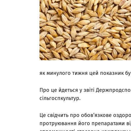
як минулого тижня цей показник бу
Про це йдеться у звіті Держпродсп
сільгоспкультур.
Це свідчить про обов’язкове оздор
протруювання його препаратами відп