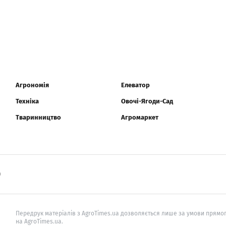
Агрономія
Елеватор
Техніка
Овочі-Ягоди-Сад
Тваринництво
Агромаркет
0
Передрук матеріалів з AgroTimes.ua дозволяється лише за умови прямог
на AgroTimes.ua.