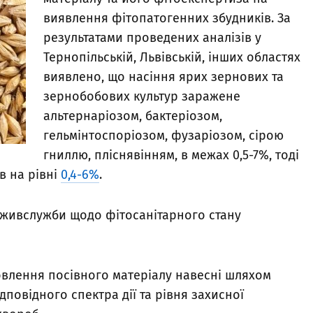
виявлення фітопатогенних збудників. За
результатами проведених аналізів у
Тернопільській, Львівській, інших областях
виявлено, що насіння ярих зернових та
зернобобових культур заражене
альтернаріозом, бактеріозом,
гельмінтоспоріозом, фузаріозом, сірою
гниллю, пліснявінням, в межах 0,5-7%, тоді
в на рівні
0,4-6%
.
оживслужби щодо фітосанітарного стану
овлення посівного матеріалу навесні шляхом
овідного спектра дії та рівня захисної