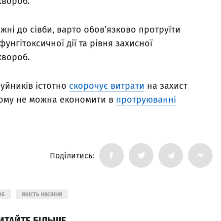
хвороб.
ижні до сівби, варто обов’язково протруїти
унгітоксичної дії та рівня захисної
хвороб.
уйників істотно
скорочує витрати
на захист
 чому не можна економити в
протруюванні
Поділитись:
ОБ
ЯКІСТЬ НАСІННЯ
ИТАЙТЕ БІЛЬШЕ