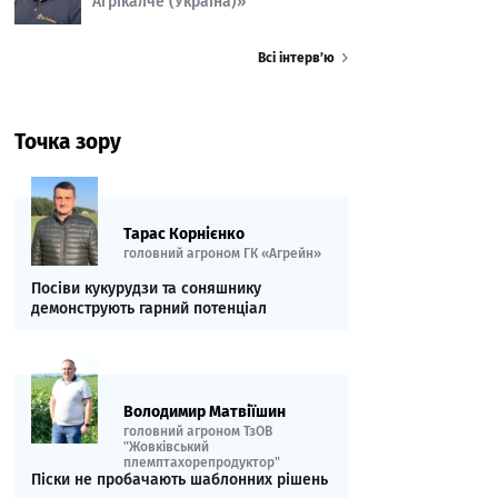
Агрікалче (Україна)»
Всі інтерв’ю
Точка зору
Тарас Корнієнко
головний агроном ГК «Агрейн»
Посіви кукурудзи та соняшнику
демонструють гарний потенціал
Володимир Матвіїшин
головний агроном ТзОВ
"Жовківський
племптахорепродуктор"
Піски не пробачають шаблонних рішень