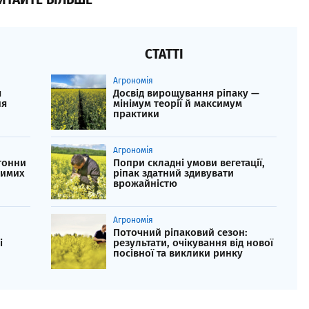
СТАТТІ
Агрономія
я
Досвід вирощування ріпаку —
ня
мінімум теорії й максимум
практики
Агрономія
тонни
Попри складні умови вегетації,
зимих
ріпак здатний здивувати
врожайністю
Агрономія
Поточний ріпаковий сезон:
і
результати, очікування від нової
посівної та виклики ринку