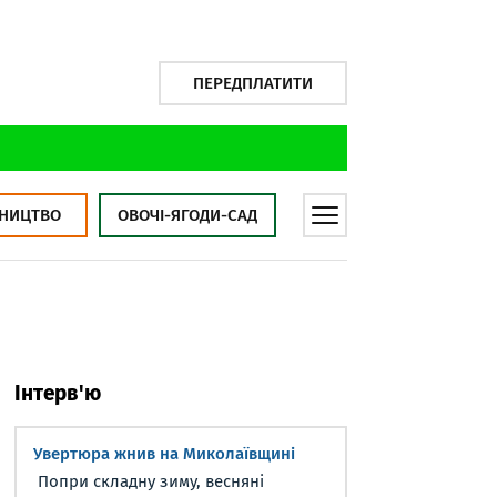
ПЕРЕДПЛАТИТИ
НИЦТВО
ОВОЧІ-ЯГОДИ-САД
Інтерв'ю
Увертюра жнив на Миколаївщині
Попри складну зиму, весняні