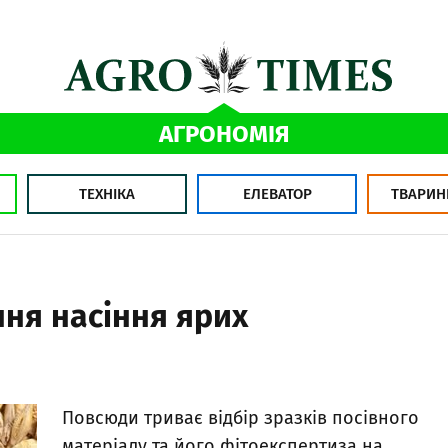
АГРОНОМІЯ
ТЕХНІКА
ЕЛЕВАТОР
ТВАРИН
ння насіння ярих
Повсюди триває відбір зразків посівного
матеріалу та його фітоекспертиза на