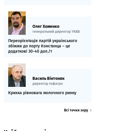
Олег Хоменко
генеральний директор УКАБ
Переорієнтація партій українського
збіжжя до порту Констанца – це
додаткові 30-40 дол./т
Василь Вінтоняк
директор Інфагро
Крихка рівновага молочного ринку
Всі точки зору