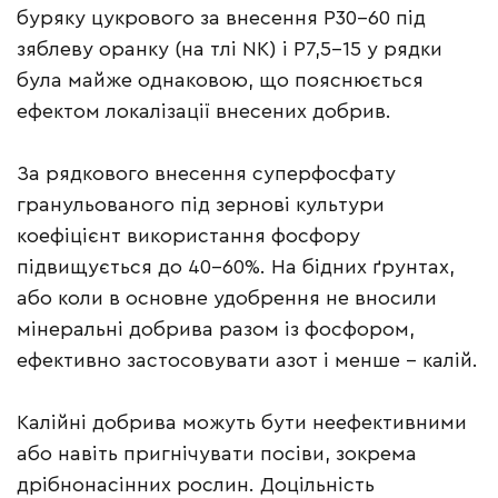
буряку цукрового за внесення Р30–60 під
зяблеву оранку (на тлі NК) і Р7,5–15 у рядки
була майже однаковою, що пояснюється
ефектом локалізації внесених добрив.
За рядкового внесення суперфосфату
гранульованого під зернові культури
коефіцієнт використання фосфору
підвищується до 40-60%. На бідних ґрунтах,
або коли в основне удобрення не вносили
мінеральні добрива разом із фосфором,
ефективно застосовувати азот і менше – калій.
Калійні добрива можуть бути неефективними
або навіть пригнічувати посіви, зокрема
дрібнонасінних рослин. Доцільність