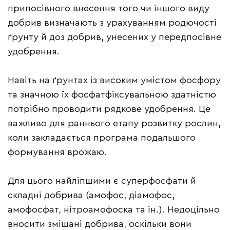
припосівного внесення того чи іншого виду
добрив визначають з урахуванням родючості
ґрунту й доз добрив, унесених у передпосівне
удобрення.
Навіть на ґрунтах із високим умістом фосфору
та значною їх фосфатфіксувальною здатністю
потрібно проводити рядкове удобрення. Це
важливо для раннього етапу розвитку рослин,
коли закладається програма подальшого
формування врожаю.
Для цього найліпшими є суперфосфати й
складні добрива (амофос, діамофос,
амофосфат, нітроамофоска та ін.). Недоцільно
вносити змішані добрива, оскільки вони