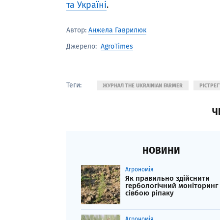
та Україні
.
Автор:
Анжела Гаврилюк
AgroTimes
Джерело:
Теги:
ЖУРНАЛ THE UKRAINIAN FARMER
РІСТРЕ
Ч
НОВИНИ
Агрономія
Як правильно здійснити
гербологічний моніторинг
сівбою ріпаку
Агрономія