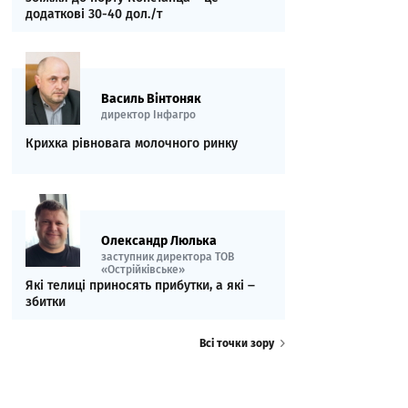
додаткові 30-40 дол./т
Василь Вінтоняк
директор Інфагро
Крихка рівновага молочного ринку
Олександр Люлька
заступник директора ТОВ
«Острійківське»
Які телиці приносять прибутки, а які ‒
збитки
Всі точки зору