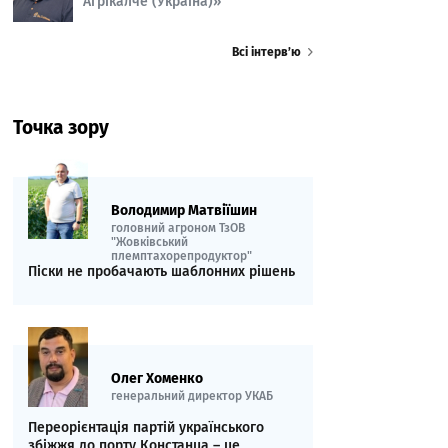
Агрікалче (Україна)»
Всі інтерв’ю
Точка зору
Володимир Матвіїшин
головний агроном ТзОВ
"Жовківський
племптахорепродуктор"
Піски не пробачають шаблонних рішень
Олег Хоменко
генеральний директор УКАБ
Переорієнтація партій українського
збіжжя до порту Констанца – це