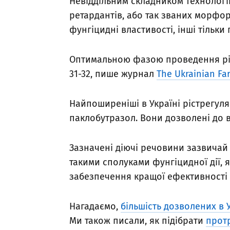
Невіддільним складником технологі
ретардантів, або так званих морфо
фунгіцидні властивості, інші тільк
Оптимальною фазою проведення ріст
31-32, пише журнал
The Ukrainian Fa
Найпоширеніші в Україні рістрегуля
паклобутразол. Вони дозволені до в
Зазначені діючі речовини зазвичай 
такими сполуками фунгіцидної дії,
забезпечення кращої ефективності в
Нагадаємо,
більшість дозволених в У
Ми також писали, як підібрати
протр