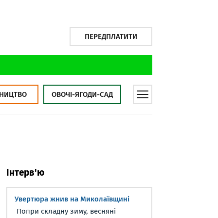
ПЕРЕДПЛАТИТИ
НИЦТВО
ОВОЧІ-ЯГОДИ-САД
Інтерв'ю
Увертюра жнив на Миколаївщині
Попри складну зиму, весняні