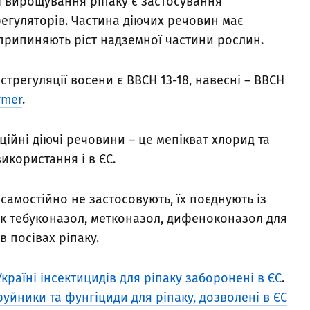
ї вирощування ріпаку є застосування
регуляторів. Частина діючих речовин має
и припиняють ріст надземної частини рослин.
регуляції восени є ВВСН 13-18, навесні – ВВСН
rmer
.
ційні діючі речовини – це мепікват хлорид та
икористання і в ЄС.
самостійно не застосовують, їх поєднують із
 як тебуконазол, метконазол, дифеноконазол для
 посівах ріпаку.
країні інсектицидів для ріпаку заборонені в ЄС
.
уйники та фунгіциди для ріпаку, дозволені в ЄС