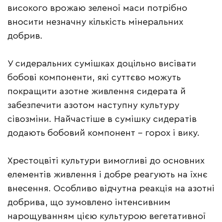
високого врожаю зеленої маси потрібно
вносити незначну кількість мінеральних
добрив.
У сидеральних сумішках доцільно висівати
бобові компоненти, які суттєво можуть
покращити азотне живлення сидерата й
забезпечити азотом наступну культуру
сівозміни. Найчастіше в сумішку сидератів
додають бобовий компонент – горох і вику.
Хрестоцвіті культури вимогливі до основних
елементів живлення і добре реагують на їхнє
внесення. Особливо відчутна реакція на азотні
добрива, що зумовлено інтенсивним
нарощуванням цією культурою вегетативної