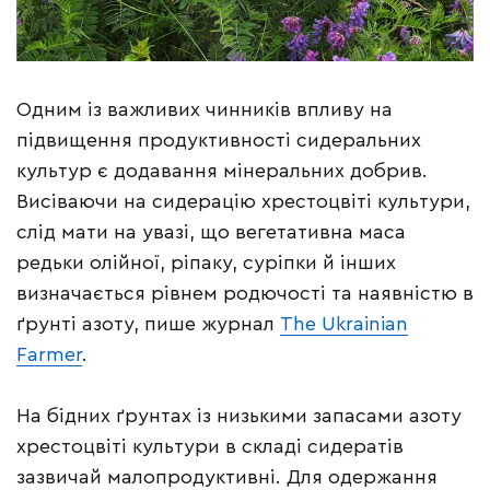
Одним із важливих чинників впливу на
підвищення продуктивності сидеральних
культур є додавання мінеральних добрив.
Висіваючи на сидерацію хрестоцвіті культури,
слід мати на увазі, що вегетативна маса
редьки олійної, ріпаку, суріпки й інших
визначається рівнем родючості та наявністю в
ґрунті азоту, пише журнал
The Ukrainian
Farmer
.
На бідних ґрунтах із низькими запасами азоту
хрестоцвіті культури в складі сидератів
зазвичай малопродуктивні. Для одержання