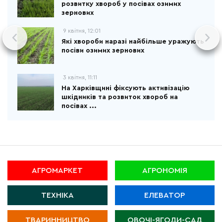
розвитку хвороб у посівах озимих
зернових
9 квітня, 12:01
Які хвороби наразі найбільше уражують
посіви озимих зернових
3 квітня, 11:11
На Харківщині фіксують активізацію
шкідників та розвиток хвороб на
посівах ...
АГРОМАРКЕТ
АГРОНОМІЯ
ТЕХНІКА
ЕЛЕВАТОР
ТВАРИННИЦТВО
ОВОЧІ-ЯГОДИ-САД