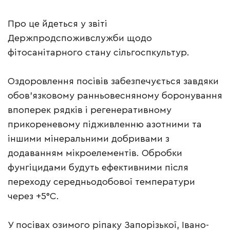
Про це йдеться у звіті
Держпродспоживслужби щодо
фітосанітарного стану сільгоспкультур.
Оздоровлення посівів забезпечується завдяки
обов’язковому ранньовесняному боронування
впоперек рядків і регенеративному
прикореневому підживленню азотними та
іншими мінеральними добривами з
додаванням мікроелементів. Обробки
фунгіцидами будуть ефективними після
переходу середньодобової температури
через +5°С.
У посівах озимого ріпаку Запорізької, Івано-