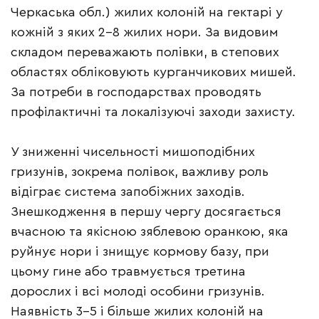
Черкаська обл.) жилих колоній на гектарі у
кожній з яких 2-8 жилих нори. За видовим
складом переважають полівки, в степових
областях обліковують курганчикових мишей.
За потреби в господарствах проводять
профілактичні та локалізуючі заходи захисту.
У зниженні чисельності мишоподібних
гризунів, зокрема полівок, важливу роль
відіграє система запобіжних заходів.
Знешкодження в першу чергу досягається
вчасною та якісною зяблевою оранкою, яка
руйнує нори і знищує кормову базу, при
цьому гине або травмується третина
дорослих і всі молоді особини гризунів.
Наявність 3-5 і більше жилих колоній на