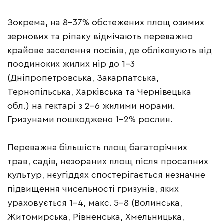
Зокрема, на 8-37% обстежених площ озимих
зернових та ріпаку відмічають переважно
крайове заселення посівів, де обліковують від
поодиноких жилих нір до 1-3
(Дніпропетровська, Закарпатська,
Тернопільська, Харківська та Чернівецька
обл.) на гектарі з 2-6 жилими норами.
Гризунами пошкоджено 1-2% рослин.
Переважна більшість площ багаторічних
трав, садів, незораних площ після просапних
культур, неугіддях спостерігається незначне
підвищення чисельності гризунів, яких
ураховується 1-4, макс. 5-8 (Волинська,
Житомирська, Рівненська, Хмельницька,