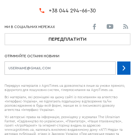
+38 044 294-66-30
ПЕРЕДПЛАТИТИ
ОТРИМУЙТЕ ОСТАННІ НОВИНИ
Передрук матеріалів з AgroTimes.ua дозволяється лише за умови прямого,
відкритого для пошукових систем, гіперпосилання на AgroTimes.ua.
Всі матеріали, які розміщені на цьому сайті із посиланням на агентство
«Інтерфакс-Україна», не підлягають подальшому відтворенню та/чи
розповсюдженню в будь-якій формі, інакше як із письмового дозволу
агентства «Інтерфакс-Україна».
Усі авторські права на інформацію, розміщену у журналах
The Ukrainian
Farmer
, «Садівництво по-українськи», «Плантатор», «Наше птахівництво»,
газеті «АгроМаркет» та інтернет-сторінці видань за адресою
www.agrotimes.ua,
належать виключно видавничому дому «АГП Медіа» та
авторам публікацій, згідно із Законом України «Про авторське право та