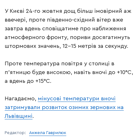
У Києві 24-го жовтня дощ більш імовірний аж
ввечері, проте південно-східний вітер вже
завтра вдень сповіщатиме про наближення
атмосферного фронту, пориви досягатимуть
штормових значень, 12-15 метрів за секунду.
Проте температура повітря у столиці в
п’ятницю буде високою, навіть вночі до +10°С,
а вдень до +15°С.
Нагадаємо,
мінусові температури вночі
затримували розвиток озимих зернових на
Львівщині
.
Редактор:
Анжела Гаврилюк