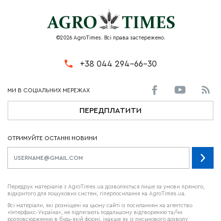
©2026 AgroTimes. Всі права застережено.
+38 044 294-66-30
ПЕРЕДПЛАТИТИ
ОТРИМУЙТЕ ОСТАННІ НОВИНИ
Передрук матеріалів з AgroTimes.ua дозволяється лише за умови прямого,
відкритого для пошукових систем, гіперпосилання на AgroTimes.ua.
Всі матеріали, які розміщені на цьому сайті із посиланням на агентство
«Інтерфакс-Україна», не підлягають подальшому відтворенню та/чи
розповсюдженню в будь-якій формі, інакше як із письмового дозволу