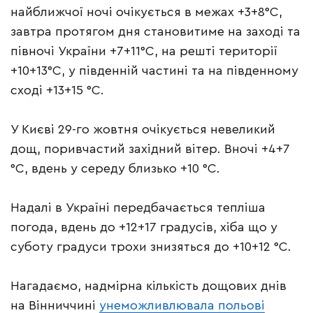
найближчої ночі очікується в межах +3+8°С,
завтра протягом дня становитиме на заході та
півночі України +7+11°С, на решті території
+10+13°С, у південній частині та на південному
сході +13+15 °С.
У Києві 29-го жовтня очікується невеликий
дощ, поривчастий західний вітер. Вночі +4+7
°С, вдень у середу близько +10 °С.
Надалі в Україні передбачається тепліша
погода, вдень до +12+17 градусів, хіба що у
суботу градуси трохи знизяться до +10+12 °С.
Нагадаємо, надмірна кількість дощових днів
на Вінниччині
унеможливлювала польові