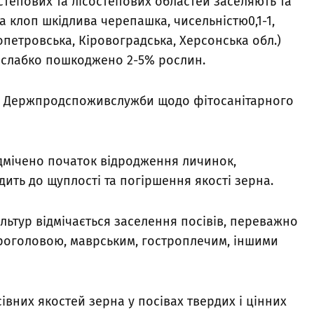
степових та лісостепових областей заселяють та
 клоп шкідлива черепашка, чисельністю0,1-1,
опетровська, Кіровоградська, Херсонська обл.)
а слабко пошкоджено 2-5% рослин.
ті Держпродспоживслужби щодо фітосанітарного
ідмічено початок відродження личинок,
ить до щуплості та погіршення якості зерна.
льтур відмічається заселення посівів, переважно
строголовою, маврським, гостроплечим, іншими
івних якостей зерна у посівах твердих і цінних