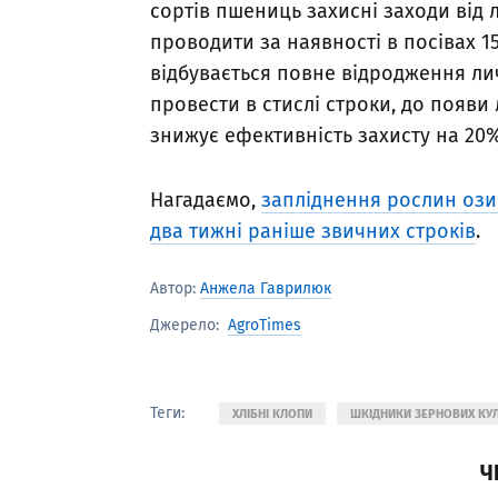
сортів пшениць захисні заходи від
проводити за наявності в посівах 1
відбувається повне відродження ли
провести в стислі строки, до появи 
знижує ефективність захисту на 20%
Нагадаємо,
запліднення рослин ози
два тижні раніше звичних строків
.
Автор:
Анжела Гаврилюк
AgroTimes
Джерело:
Теги:
ХЛІБНІ КЛОПИ
ШКІДНИКИ ЗЕРНОВИХ КУ
Ч