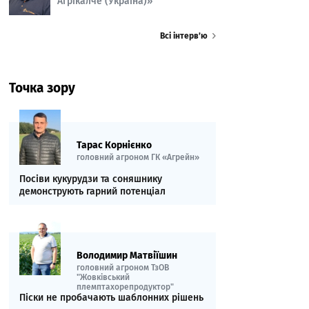
Агрікалче (Україна)»
Всі інтерв’ю
Точка зору
Тарас Корнієнко
головний агроном ГК «Агрейн»
Посіви кукурудзи та соняшнику
демонструють гарний потенціал
Володимир Матвіїшин
головний агроном ТзОВ
"Жовківський
племптахорепродуктор"
Піски не пробачають шаблонних рішень