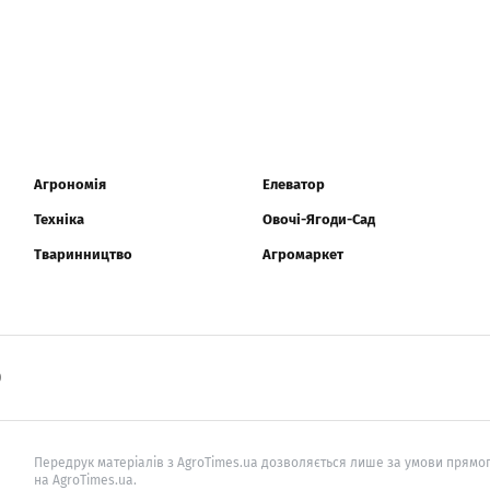
Агрономія
Елеватор
Техніка
Овочі-Ягоди-Сад
Тваринництво
Агромаркет
0
Передрук матеріалів з AgroTimes.ua дозволяється лише за умови прямог
на AgroTimes.ua.