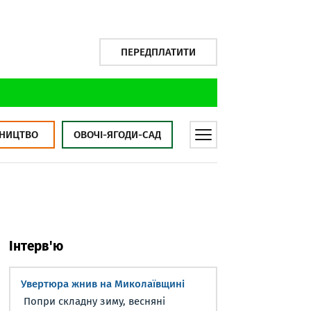
ПЕРЕДПЛАТИТИ
НИЦТВО
ОВОЧІ-ЯГОДИ-САД
Інтерв'ю
Увертюра жнив на Миколаївщині
Попри складну зиму, весняні