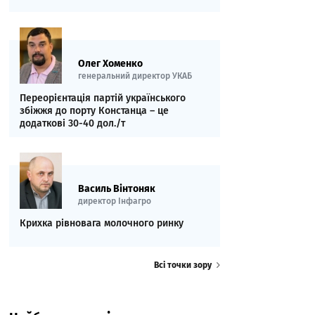
Олег Хоменко
генеральний директор УКАБ
Переорієнтація партій українського
збіжжя до порту Констанца – це
додаткові 30-40 дол./т
Василь Вінтоняк
директор Інфагро
Крихка рівновага молочного ринку
Всі точки зору