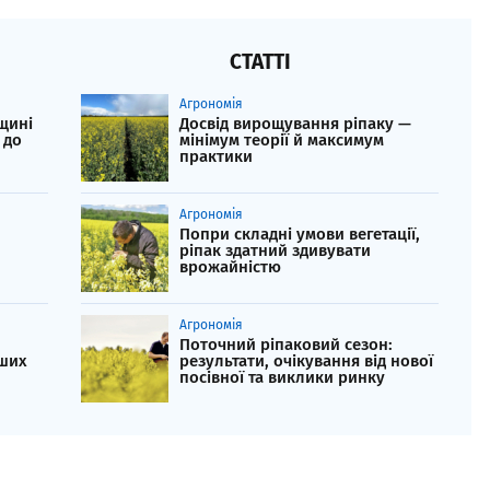
СТАТТІ
Агрономія
щині
Досвід вирощування ріпаку —
 до
мінімум теорії й максимум
практики
Агрономія
Попри складні умови вегетації,
ріпак здатний здивувати
врожайністю
Агрономія
Поточний ріпаковий сезон:
нших
результати, очікування від нової
посівної та виклики ринку