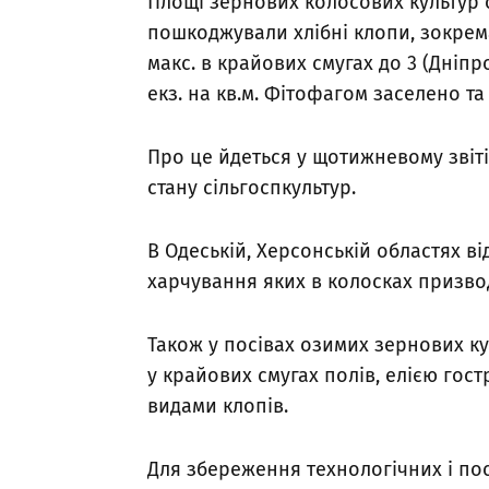
Площі зернових колосових культур 
пошкоджували хлібні клопи, зокрема
макс. в крайових смугах до 3 (Дніпр
екз. на кв.м. Фітофагом заселено т
Про це йдеться у щотижневому зві
стану сільгоспкультур.
В Одеській, Херсонській областях в
харчування яких в колосках призвод
Також у посівах озимих зернових ку
у крайових смугах полів, елією го
видами клопів.
Для збереження технологічних і пос