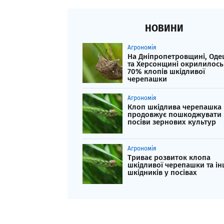
НОВИНИ
Агрономія
На Дніпропетровщині, Оде
та Херсонщині окрилилось
70% клопів шкідливої
черепашки
Агрономія
Клоп шкідлива черепашка
продовжує пошкоджувати
посіви зернових культур
Агрономія
Триває розвиток клопа
шкідливої черепашки та і
шкідників у посівах