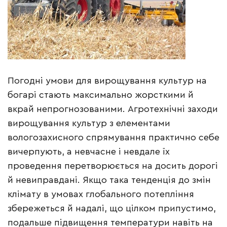
Погодні умови для вирощування культур на
богарі стають максимально жорсткими й
вкрай непрогнозованими. Агротехнічні заходи
вирощування культур з елементами
вологозахисного спрямування практично себе
вичерпують, а невчасне і невдале їх
проведення перетворюється на досить дорогі
й невиправдані. Якщо така тенденція до змін
клімату в умовах глобального потепління
збережеться й надалі, що цілком припустимо,
подальше підвищення температури навіть на