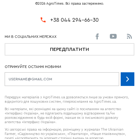
©2026 AgroTimes. Всі права застережено.
+38 044 294-66-30
ПЕРЕДПЛАТИТИ
ОТРИМУЙТЕ ОСТАННІ НОВИНИ
Передрук матеріалів з AgroTimes.ua дозволяється лише за умови прямого,
відкритого для пошукових систем, гіперпосилання на AgroTimes.ua.
Всі матеріали, які розміщені на цьому сайті із посиланням на агентство
«Інтерфакс-Україна», не підлягають подальшому відтворенню та/чи
розповсюдженню в будь-якій формі, інакше як із письмового дозволу
агентства «Інтерфакс-Україна».
Усі авторські права на інформацію, розміщену у журналах
The Ukrainian
Farmer
, «Садівництво по-українськи», «Плантатор», «Наше птахівництво»,
газеті «АгроМаркет» та інтернет-сторінці видань за адресою