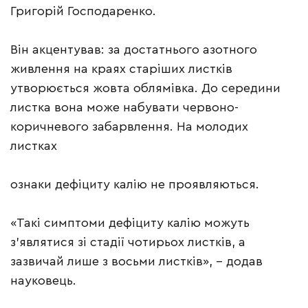
Григорій Господаренко.
Він акцентував: за достатнього азотного
живлення на краях старіших листків
утворюється жовта облямівка. До середини
листка вона може набувати червоно-
коричневого забарвлення. На молодих
листках
ознаки дефіциту калію не проявляються.
«Такі симптоми дефіциту калію можуть
з’являтися зі стадії чотирьох листків, а
зазвичай лише з восьми листків», – додав
науковець.