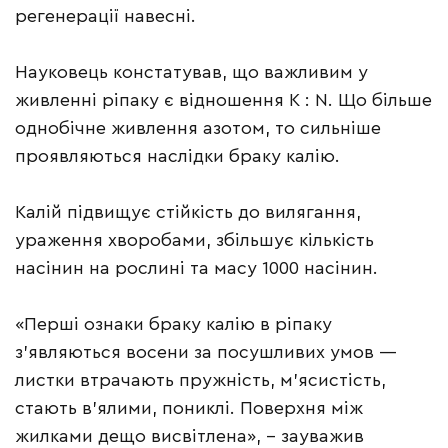
регенерації навесні.
Науковець констатував, що важливим у
живленні ріпаку є відношення К : N. Що більше
однобічне живлення азотом, то сильніше
проявляються наслідки браку калію.
Калій підвищує стійкість до вилягання,
ураження хворобами, збільшує кількість
насінин на рослині та масу 1000 насінин.
«Перші ознаки браку калію в ріпаку
з’являються восени за посушливих умов —
листки втрачають пружність, м’ясистість,
стають в’ялими, пониклі. Поверхня між
жилками дещо висвітлена», – зауважив