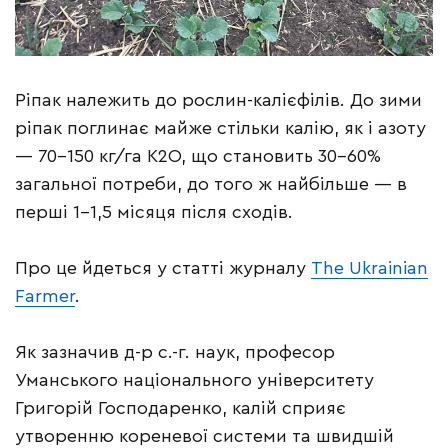
Ріпак належить до рослин-калієфілів. До зими
ріпак поглинає майже стільки калію, як і азоту
— 70–150 кг/га К2О, що становить 30–60%
загальної потреби, до того ж найбільше — в
перші 1–1,5 місяця після сходів.
Про це йдеться у статті журналу
The Ukrainian
Farmer
.
Як зазначив д-р с.-г. наук, професор
Уманського національного університету
Григорій Господаренко, калій сприяє
утворенню кореневої системи та швидшій