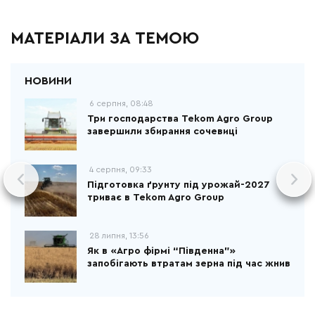
МАТЕРІАЛИ ЗА ТЕМОЮ
6 серпня, 08:48
Три господарства Tekom Agro Group
завершили збирання сочевиці
4 серпня, 09:33
Підготовка ґрунту під урожай-2027
триває в Tekom Agro Group
28 липня, 13:56
Як в «Агро фірмі “Південна”»
запобігають втратам зерна під час жнив