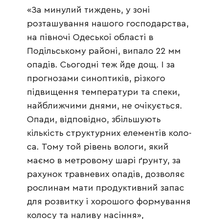
«За минулий тиждень, у зоні
розташування нашого господарства,
на півночі Одеської області в
Подільському районі, випало 22 мм
опадів. Сьогодні теж йде дощ. І за
прогнозами синоптиків, різкого
підвищення температури та спеки,
найближчими днями, не очікується.
Опа­ди, відповідно, збільшу­ють
кількість струк­тур­них еле­ментів ко­ло­
са. Тому той рівень вологи, який
маємо в метровому шарі ґрунту, за
рахунок травневих опадів, дозволяє
рослинам мати продуктивний запас
для розвитку і хорошого формування
колосу та наливу насіння»,