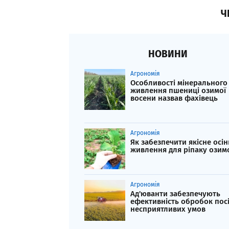
Ч
НОВИНИ
Агрономія
Особливості мінерального
живлення пшениці озимої
восени назвав фахівець
Агрономія
Як забезпечити якісне осін
живлення для ріпаку озим
Агрономія
Ад'юванти забезпечують
ефективність обробок посі
несприятливих умов