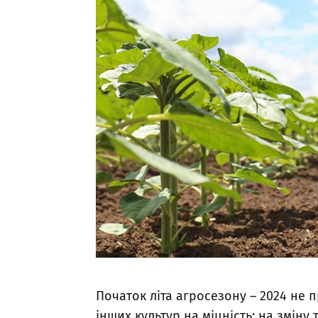
Початок літа агросезону – 2024 не
інших культур на міцність: на зміну