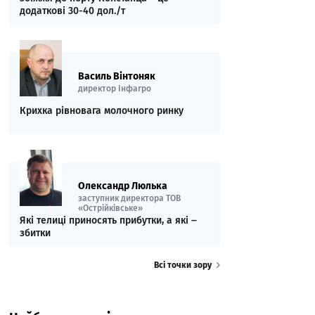
додаткові 30-40 дол./т
Василь Вінтоняк
директор Інфагро
Крихка рівновага молочного ринку
Олександр Люлька
заступник директора ТОВ
«Острійківське»
Які телиці приносять прибутки, а які ‒
збитки
Всі точки зору