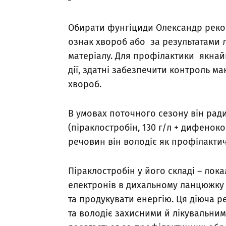
Обирати фунгіциди Олександр реком
ознак хвороб або за результатами
матеріалу. Для профілактики якнай
дії, здатні забезпечити контроль м
хвороб.
В умовах поточного сезону він рад
(піраклостробін, 130 г/л + дифеноко
речовин він володіє як профілактич
Піраклостробін у його складі – лок
електронів в дихальному ланцюжку м
та продукувати енергію. Ця діюча 
та володіє захисними й лікувальни