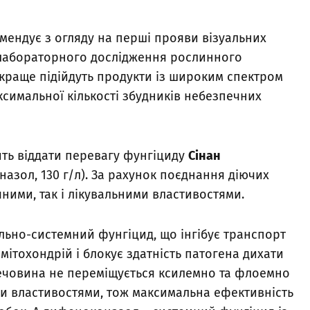
ендує з огляду на перші прояви візуальних
 лабораторного дослідження рослинного
краще підійдуть продукти із широким спектром
аксимальної кількості збудників небезпечних
ить віддати перевагу фунгіциду
Сінан
назол, 130 г/л). За рахунок поєднання діючих
ними, так і лікувальними властивостями.
ально-системний фунгіцид, що інгібує транспорт
ітохондрій і блокує здатність патогена дихати
речовина не переміщується ксилемно та флоемно
ми властивостями, тож максимальна ефективність