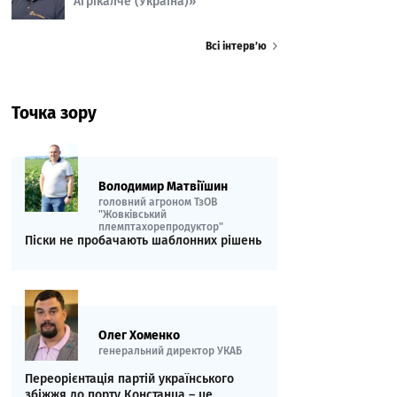
Агрікалче (Україна)»
Всі інтерв’ю
Точка зору
Володимир Матвіїшин
головний агроном ТзОВ
"Жовківський
племптахорепродуктор"
Піски не пробачають шаблонних рішень
Олег Хоменко
генеральний директор УКАБ
Переорієнтація партій українського
збіжжя до порту Констанца – це