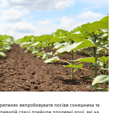
 припиняє випробовувати посіви соняшника та
 тривалій спеці прийшли проливні дощі, які на