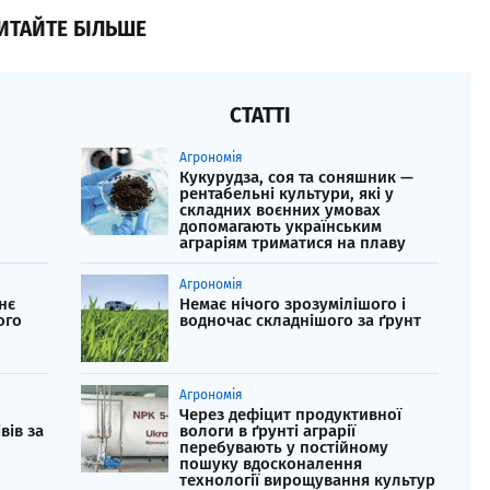
ИТАЙТЕ БІЛЬШЕ
СТАТТІ
Агрономія
Кукурудза, соя та соняшник —
рентабельні культури, які у
складних воєнних умовах
допомагають українським
аграріям триматися на плаву
Агрономія
нє
Немає нічого зрозумілішого і
ого
водночас складнішого за ґрунт
Агрономія
Через дефіцит продуктивної
вів за
вологи в ґрунті аграрії
перебувають у постійному
пошуку вдосконалення
технології вирощування культур