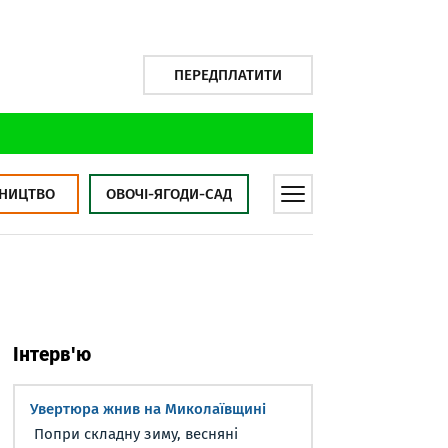
ПЕРЕДПЛАТИТИ
НИЦТВО
ОВОЧІ-ЯГОДИ-САД
Інтерв'ю
Увертюра жнив на Миколаївщині
Попри складну зиму, весняні