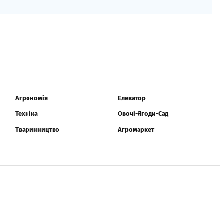
Агрономія
Елеватор
Техніка
Овочі-Ягоди-Сад
Тваринництво
Агромаркет
0