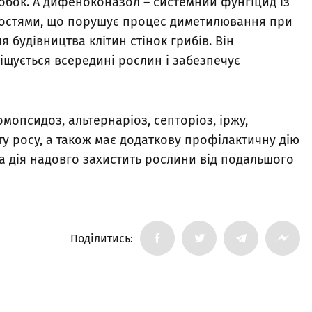
обок. А дифеноконазол – системний фунгіцид із
востями, що порушує процес диметилювання при
я будівництва клітин стінок грибів. Він
іщується всередині рослин і забезпечує
опсидоз, альтернаріоз, септоріоз, іржу,
ту росу, а також має додаткову профілактичну дію
а дія надовго захистить рослини від подальшого
Поділитись: