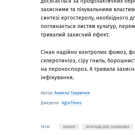
досягається за профілактичних обр
захисними та лікувальними власти
синтезі ергостеролу, необхідного дл
поглинається листям культур, перем
тривалий захисний ефект.
Сінан надійно контролює фомоз, фом
склеротиніоз, сіру гниль, борошнис
на пероноспороз. А тривала захисн
інфікування.
Автор:
Анжела Гаврилюк
AgroTimes
Джерело:
Теги:
UKRAVIT
ФУНГІЦИД ДЛЯ СОНЯШНИКУ