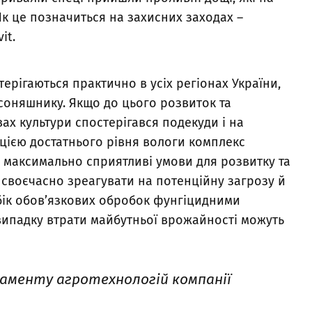
 Як це позначиться на захисних заходах –
it.
терігаються практично в усіх регіонах України,
соняшнику. Якщо до цього розвиток та
х культури спостерігався подекуди і на
зацією достатнього рівня вологи комплекс
 максимально сприятливі умови для розвитку та
своєчасно зреагувати на потенційну загрозу й
 бік обов’язкових обробок фунгіцидними
ипадку втрати майбутньої врожайності можуть
таменту агротехнологій компанії