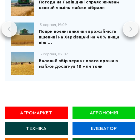
Погода на Львівщині сприяє жнивам,
озимий ячмінь майже зібрали
5 серпня, 19:09
Попри воєнні виклики врожайність
пшениці на Харківщині на 40% вища,
ніж ...
5 серпня, 09:07
Валовий збір зерна нового врожаю
майже досягнув 18 млн тонн
АГРОМАРКЕТ
АГРОНОМІЯ
ТЕХНІКА
ЕЛЕВАТОР