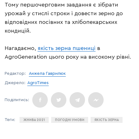
Тому першочерговим завдання є зібрати
урожай у стислі строки і довести зерно до
відповідних посівних та хлібопекарських
кондицій.
Нагадаємо,
якість зерна пшениці
в
AgroGeneration цього року на високому рівні.
Редактор:
Анжела Гаврилюк
Джерело:
AgroTimes
ЖНИВА 2021
ПОГОДНІ УМОВИ
ЯКІСТЬ ЗЕРНА