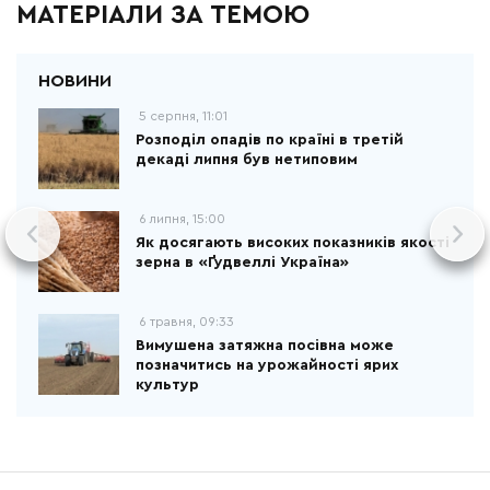
МАТЕРІАЛИ ЗА ТЕМОЮ
5 серпня, 11:01
Розподіл опадів по країні в третій
декаді липня був нетиповим
6 липня, 15:00
Як досягають високих показників якості
зерна в «Ґудвеллі Україна»
6 травня, 09:33
Вимушена затяжна посівна може
позначитись на урожайності ярих
культур