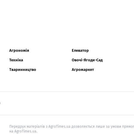
Агрономія
Елеватор
Техніка
Овочі-Ягоди-Сад
Тваринництво
Агромаркет
0
Передрук матеріалів з AgroTimes.ua дозволяється лише за умови прямог
на AgroTimes.ua.