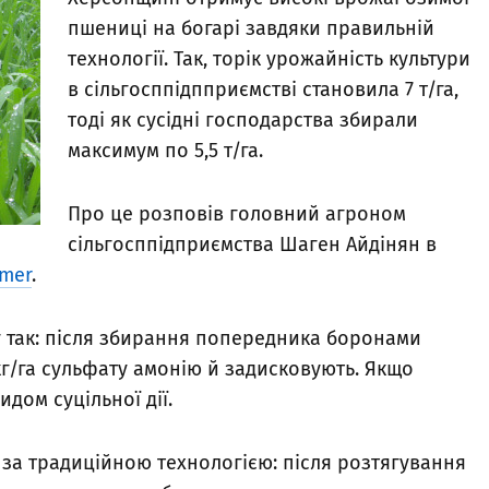
пшениці на богарі завдяки правильній
технології. Так, торік урожайність культури
в сільгосппідпприємстві становила 7 т/га,
тоді як сусідні господарства збирали
максимум по 5,5 т/га.
Про це розповів головний агроном
сільгосппідприємства Шаген Айдінян в
rmer
.
у так: після збирання попередника боронами
кг/га сульфату амонію й задисковують. Якщо
дом суцільної дії.
за традиційною технологією: після розтягування