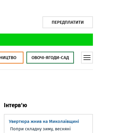
ПЕРЕДПЛАТИТИ
НИЦТВО
ОВОЧІ-ЯГОДИ-САД
Інтерв'ю
Увертюра жнив на Миколаївщині
Попри складну зиму, весняні