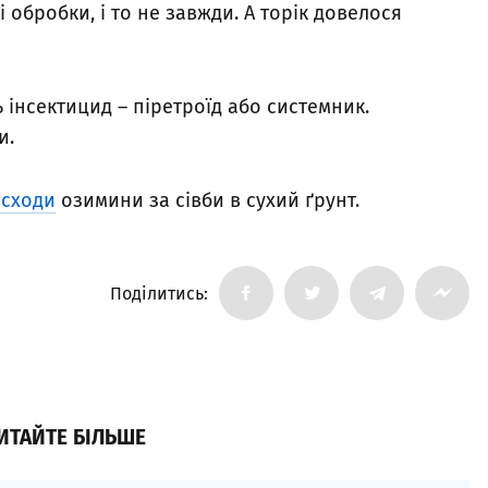
обробки, і то не завжди. А торік довелося
 інсектицид – піретроїд або системник.
и.
 сходи
озимини за сівби в сухий ґрунт.
Поділитись:
ИТАЙТЕ БІЛЬШЕ