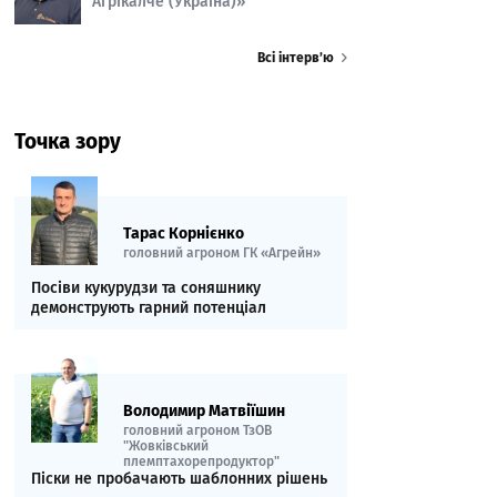
Агрікалче (Україна)»
Всі інтерв’ю
Точка зору
Тарас Корнієнко
головний агроном ГК «Агрейн»
Посіви кукурудзи та соняшнику
демонструють гарний потенціал
Володимир Матвіїшин
головний агроном ТзОВ
"Жовківський
племптахорепродуктор"
Піски не пробачають шаблонних рішень