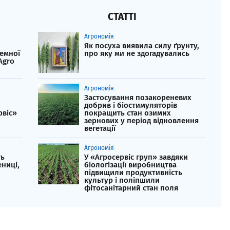
СТАТТІ
Агрономія
Як посуха виявила силу ґрунту,
земної
про яку ми не здогадувались
Agro
Агрономія
Застосування позакореневих
добрив і біостимуляторів
рвіс»
покращить стан озимих
зернових у період відновлення
вегетації
Агрономія
ть
У «Агросервіс груп» завдяки
ниці,
біологізації виробництва
підвищили продуктивність
культур і поліпшили
фітосанітарний стан поля