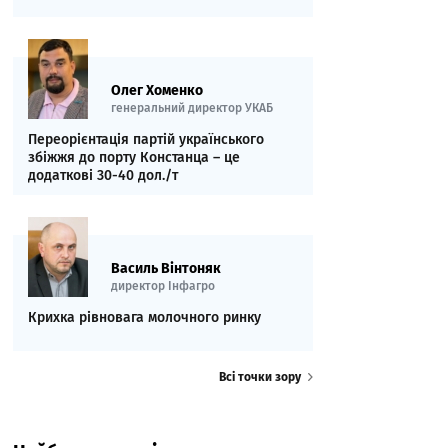
Олег Хоменко
генеральний директор УКАБ
Переорієнтація партій українського
збіжжя до порту Констанца – це
додаткові 30-40 дол./т
Василь Вінтоняк
директор Інфагро
Крихка рівновага молочного ринку
Всі точки зору