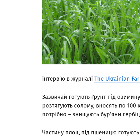
інтерв’ю в журналі
The Ukrainian Fa
Зазвичай готують ґрунт під озимин
розтягують солому, вносять по 100 
потрібно – знищують бур’яни гербіци
Частину площ під пшеницю готують 