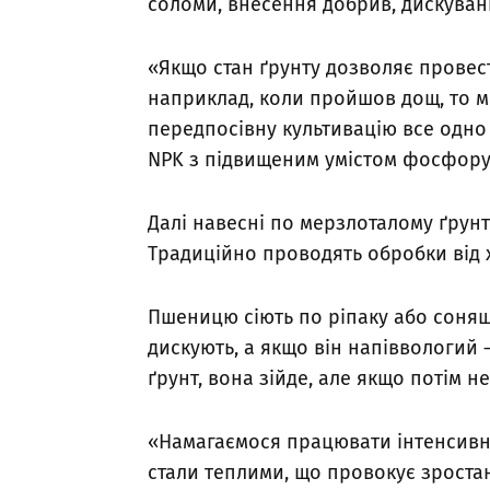
соломи, внесення добрив, дискува
«Якщо стан ґрунту дозволяє провес
наприклад, коли пройшов дощ, то ми
передпосівну культивацію все одно
NPK з підвищеним умістом фосфору,
Далі навесні по мерзлоталому ґрун
Традиційно проводять обробки від хв
Пшеницю сіють по ріпаку або соняш
дискують, а якщо він напіввологий 
ґрунт, вона зійде, але якщо потім н
«Намагаємося працювати інтенсивн
стали теплими, що провокує зростан