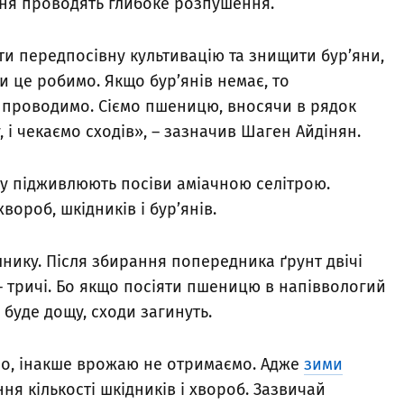
ння проводять глибоке розпушення.
ти передпосівну культивацію та знищити бур’яни,
 це робимо. Якщо бур’янів немає, то
 проводимо. Сіємо пшеницю, вносячи в рядок
 і чекаємо сходів», – зазначив Шаген Айдінян.
ту підживлюють посіви аміачною селітрою.
ороб, шкідників і бур’янів.
нику. Після збирання попередника ґрунт двічі
– тричі. Бо якщо посіяти пшеницю в напіввологий
е буде дощу, сходи загинуть.
о, інакше врожаю не отримаємо. Адже
зими
ня кількості шкідників і хвороб. Зазвичай