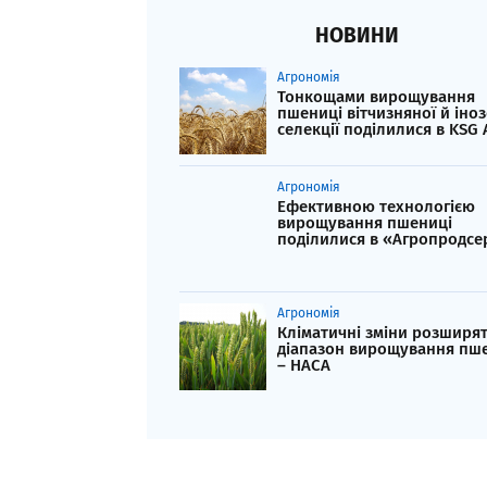
НОВИНИ
Агрономія
Тонкощами вирощування
пшениці вітчизняної й іно
селекції поділилися в KSG 
Агрономія
Ефективною технологією
вирощування пшениці
поділилися в «Агропродсе
Агрономія
Кліматичні зміни розширя
діапазон вирощування пше
– НАСА