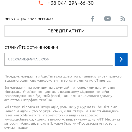
+38 044 294-66-30
ПЕРЕДПЛАТИТИ
ОТРИМУЙТЕ ОСТАННІ НОВИНИ
Передрук матеріалів з AgroTimes.ua дозволяється лише за умови прямого,
відкритого для пошукових систем, гіперпосилання на AgroTimes.ua.
Всі матеріали, які розміщені на цьому сайті із посиланням на агентство
«Інтерфакс-Україна», не підлягають подальшому відтворенню та/чи
розповсюдженню в будь-якій формі, інакше як із письмового дозволу
агентства «Інтерфакс-Україна».
Усі авторські права на інформацію, розміщену у журналах
The Ukrainian
Farmer
, «Садівництво по-українськи», «Плантатор», «Наше птахівництво»,
газеті «АгроМаркет» та інтернет-сторінці видань за адресою
www.agrotimes.ua,
належать виключно видавничому дому «АГП Медіа» та
авторам публікацій, згідно із Законом України «Про авторське право та
суміжні права».