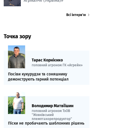
Агрікалче (Україна)»
Всі інтерв’ю
Точка зору
Тарас Корнієнко
головний агроном ГК «Агрейн»
Посіви кукурудзи та соняшнику
демонструють гарний потенціал
Володимир Матвіїшин
головний агроном ТзОВ
"Жовківський
племптахорепродуктор"
Піски не пробачають шаблонних рішень