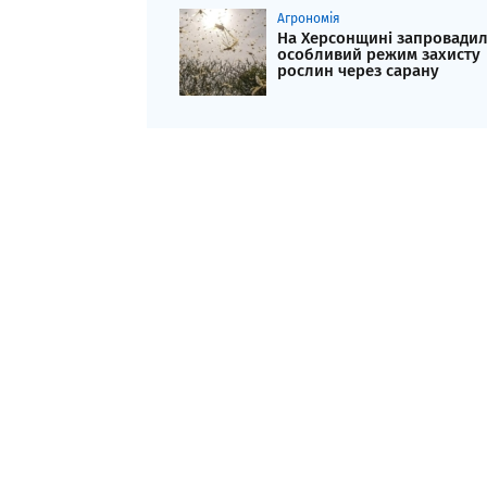
Агрономія
На Херсонщині запровади
особливий режим захисту
рослин через сарану