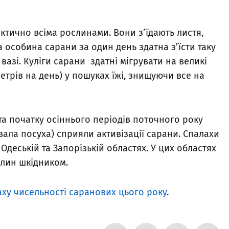
ктично всіма рослинами. Вони з’їдають листя,
а особина сарани за один день здатна з’їсти таку
й вазі. Куліги сарани здатні мігрувати на великі
ометрів на день) у пошуках їжі, знищуючи все на
та початку осіннього періодів поточного року
вала посуха) сприяли активізації сарани. Спалахи
Одеській та Запорізькій областях. У цих областях
лин шкідником.
ху чисельності саранових цього року
.