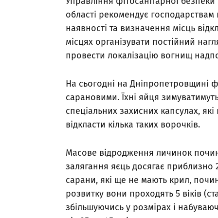
Управління фітосанітарної безпек
області рекомендує господарствам 
наявності та визначення місць відк
місцях організувати постійний нагл
провести локалізацію вогнищ надпор
На сьогодні на Дніпропетровщині ф
сарановими. Їхні яйця зимуватимуть 
спеціальних захисних капсулах, як
відкласти кілька таких ворочків.
Масове відродження личинок почина
залягання яєць досягає приблизно 2
сарани, які ще не мають крил, поч
розвитку вони проходять 5 віків (ст
збільшуючись у розмірах і набуваюч