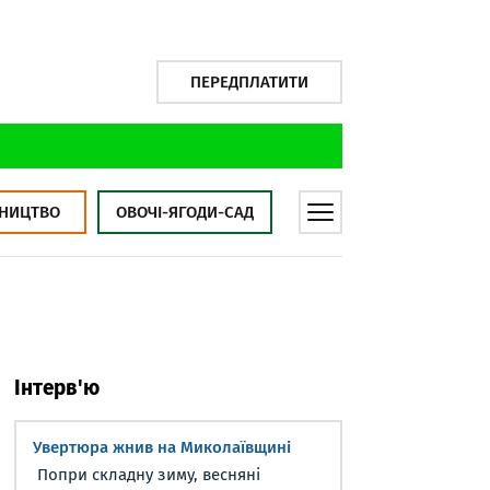
ПЕРЕДПЛАТИТИ
НИЦТВО
ОВОЧІ-ЯГОДИ-САД
Інтерв'ю
Увертюра жнив на Миколаївщині
Попри складну зиму, весняні