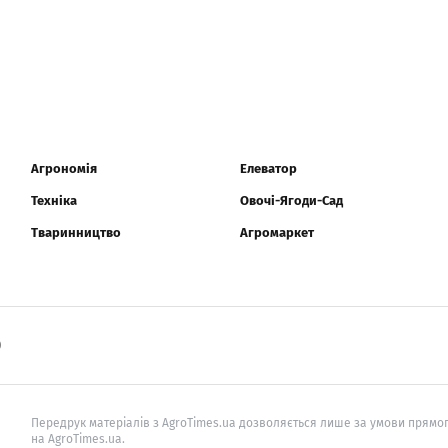
Агрономія
Елеватор
Техніка
Овочі-Ягоди-Сад
Тваринництво
Агромаркет
0
Передрук матеріалів з AgroTimes.ua дозволяється лише за умови прямог
на AgroTimes.ua.