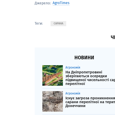
AgroTimes
Джерело:
Теги:
САРАНА
Ч
НОВИНИ
Агрономія
На Дніпропетровині
зберігаються осередки
підвищеної чисельності са
перелітної
Агрономія
Існує загроза проникнення
сарани перелітної на тери
Донеччини