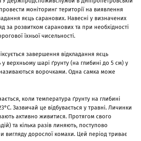
и ГУ Держпродспоживслужби в Дніпропетровській
провести моніторинг території на виявлення
ладання яєць саранових. Навесні у визначених
яд за розвитком саранових та при необхідності
огової їхньої чисельності.
іксується завершення відкладання яєць
у верхньому шарі ґрунту (на глибині до 5 см) у
і називаються ворочками. Одна самка може
ється, коли температура ґрунту на глибині
3°C. Зазвичай це відбувається у травні. Личинки
инають активно живитися. Протягом свого
адій) та кілька разів линяють, поступово
и вигляду дорослої комахи. Цей період триває