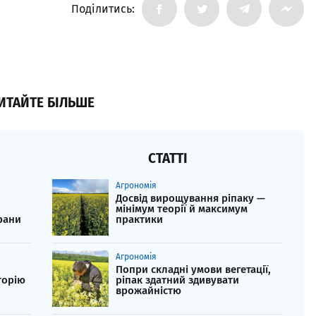
Поділитись:
ИТАЙТЕ БІЛЬШЕ
СТАТТІ
Агрономія
Досвід вирощування ріпаку —
мінімум теорії й максимум
рани
практики
Агрономія
Попри складні умови вегетації,
торію
ріпак здатний здивувати
врожайністю