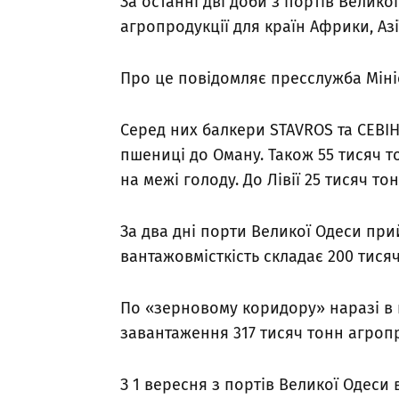
За останні дві доби з портів Велико
агропродукції для країн Африки, Азі
Про це повідомляє пресслужба Міні
Серед них балкери STAVROS та CEBIHA
пшениці до Оману. Також 55 тисяч т
на межі голоду. До Лівії 25 тисяч т
За два дні порти Великої Одеси при
вантажовмісткість складає 200 тися
По «зерновому коридору» наразі в 
завантаження 317 тисяч тонн агропр
З 1 вересня з портів Великої Одеси 