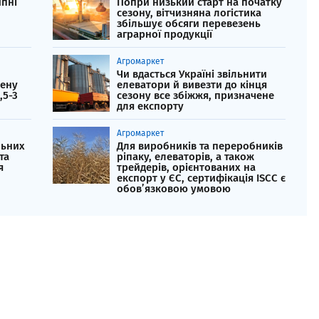
ипні
Попри низький старт на початку
сезону, вітчизняна логістика
збільшує обсяги перевезень
аграрної продукції
Агромаркет
Чи вдасться Україні звільнити
нену
елеватори й вивезти до кінця
,5-3
сезону все збіжжя, призначене
для експорту
Агромаркет
льних
Для виробників та переробників
та
ріпаку, елеваторів, а також
я
трейдерів, орієнтованих на
експорт у ЄС, сертифікація ISCC є
обов’язковою умовою