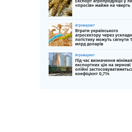
Експорт агропродукції у л
«просів» майже на чверть
Агромаркет
Втрати українського
агросектору через усклад
логістику можуть сягнути 1
млрд доларів
Агромаркет
Під час визначення мініма
експортних цін на зернові 
олійні застосовуватиметьс
коефіцієнт 0,714