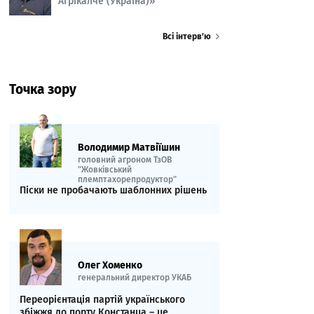
Агрікалче (Україна)»
Всі інтерв’ю
Точка зору
Володимир Матвіїшин
головний агроном ТзОВ
"Жовківський
племптахорепродуктор"
Піски не пробачають шаблонних рішень
Олег Хоменко
генеральний директор УКАБ
Переорієнтація партій українського
збіжжя до порту Констанца – це