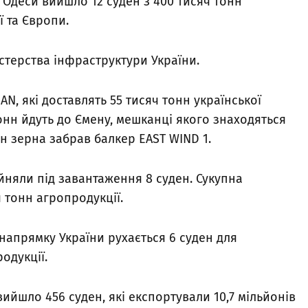
ї Одеси вийшло 12 суден з 400 тисяч тонн
ї та Європи.
стерства інфраструктури України.
N, які доставлять 55 тисяч тонн української
онн йдуть до Ємену, мешканці якого знаходяться
онн зерна забрав балкер EAST WIND 1.
йняли під завантаження 8 суден. Сукупна
ч тонн агропродукції.
напрямку України рухається 6 суден для
одукції.
вийшло 456 суден, які експортували 10,7 мільйонів