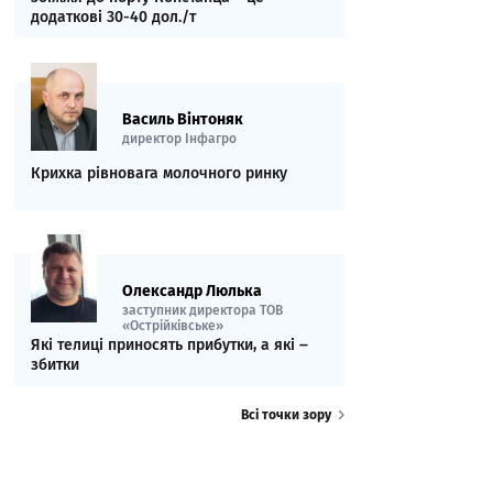
додаткові 30-40 дол./т
Василь Вінтоняк
директор Інфагро
Крихка рівновага молочного ринку
Олександр Люлька
заступник директора ТОВ
«Острійківське»
Які телиці приносять прибутки, а які ‒
збитки
Всі точки зору