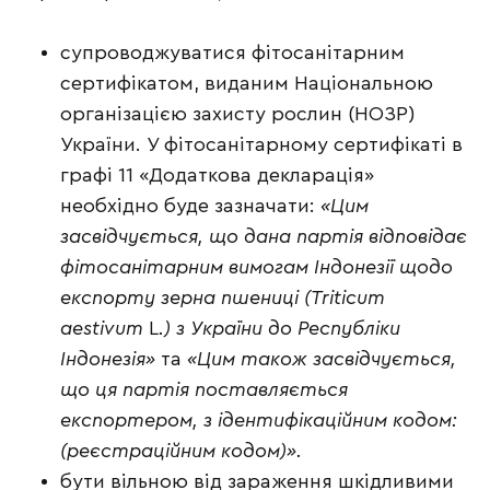
супроводжуватися фітосанітарним
сертифікатом, виданим Національною
організацією захисту рослин (НОЗР)
України. У фітосанітарному сертифікаті в
графі 11 «Додаткова декларація»
необхідно буде зазначати:
«Цим
засвідчується, що дана партія відповідає
фітосанітарним вимогам Індонезії щодо
експорту зерна пшениці (Triticum
aestivum
L
.) з України до Республіки
Індонезія»
та
«Цим також засвідчується,
що ця партія поставляється
експортером, з ідентифікаційним кодом:
(реєстраційним кодом)».
бути вільною від зараження шкідливими