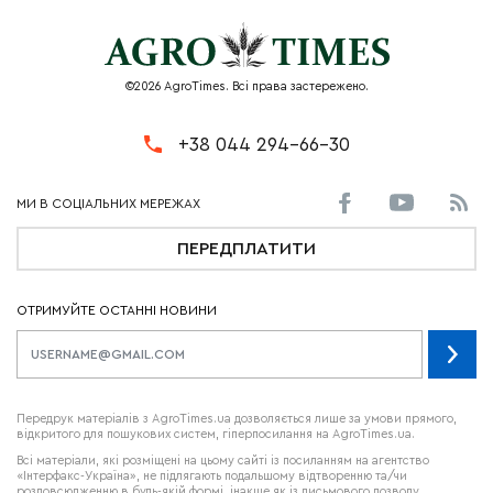
©2026 AgroTimes. Всі права застережено.
+38 044 294-66-30
ПЕРЕДПЛАТИТИ
ОТРИМУЙТЕ ОСТАННІ НОВИНИ
Передрук матеріалів з AgroTimes.ua дозволяється лише за умови прямого,
відкритого для пошукових систем, гіперпосилання на AgroTimes.ua.
Всі матеріали, які розміщені на цьому сайті із посиланням на агентство
«Інтерфакс-Україна», не підлягають подальшому відтворенню та/чи
розповсюдженню в будь-якій формі, інакше як із письмового дозволу