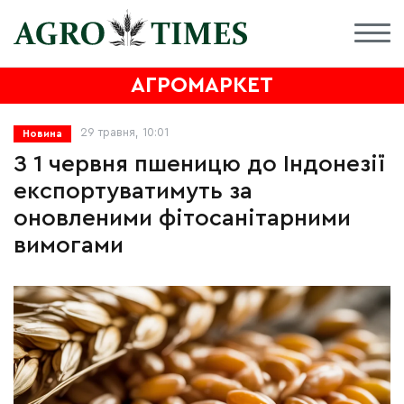
АГРОМАРКЕТ
29 травня, 10:01
Новина
З 1 червня пшеницю до Індонезії
експортуватимуть за
оновленими фітосанітарними
вимогами