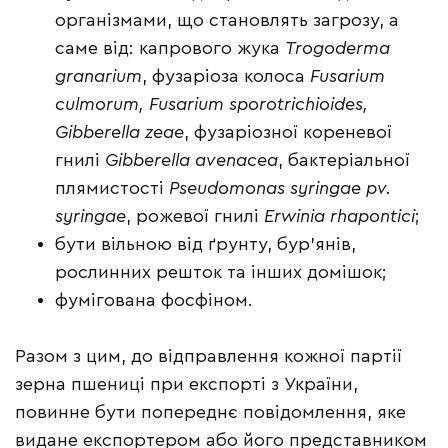
організмами, що становлять загрозу, а
саме від: капрового жука
Trogoderma
granarium
, фузаріоза колоса
Fusarium
culmorum, Fusarium sporotrichioides,
Gibberella zeae
, фузаріозної кореневої
гнилі
Gibberella avenacea
, бактеріальної
плямистості
Pseudomonas syringae pv.
syringae
, рожевої гнилі
Erwinia rhapontici
;
бути вільною від ґрунту, бур’янів,
рослинних решток та інших домішок;
фумігована фосфіном.
Разом з цим, до відправлення кожної партії
зерна пшениці при експорті з України,
повинне бути попереднє повідомлення, яке
видане експортером або його представником