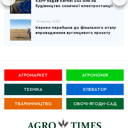
ЄБРР надав Kernel $45 млн на
будівництво сонячної електростанції
10 квітня, 13:52
Кернел перейшов до фінального етапу
впровадження вуглецевого проєкту
АГРОМАРКЕТ
АГРОНОМІЯ
ТЕХНІКА
ЕЛЕВАТОР
ТВАРИННИЦТВО
ОВОЧІ-ЯГОДИ-САД