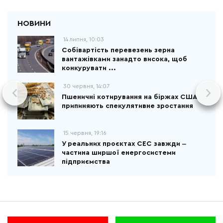
14 липня, 10:03
Собівартість перевезень зерна
вантажівками занадто висока, щоб
конкурувати ...
30 червня, 14:07
Пшеничні котирування на біржах США
припиняють спекулятивне зростання
15 червня, 19:16
У реальних проєктах СЕС завжди ‒
частина ширшої енергосистеми
підприємства