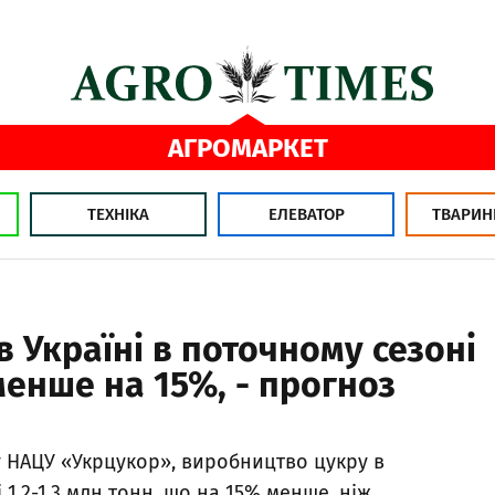
АГРОМАРКЕТ
ТЕХНІКА
ЕЛЕВАТОР
ТВАРИН
 Україні в поточному сезоні
енше на 15%, - прогноз
у НАЦУ «Укрцукор», виробництво цукру в
 1,2-1,3 млн тонн, що на 15% менше, ніж