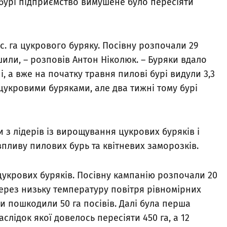
 бурі підприємство вимушене було пересіяти
с. га цукрового буряку. Посівну розпочали 29
ршили, – розповів Антон Ніколюк. – Буряки вдало
і, а вже на початку травня пилові бурі видули 3,3
 цукровими буряками, але два тижні тому бурі
ми з лідерів із вирощування цукрових буряків і
пливу пилових бурь та квітневих заморозків.
 цукрових буряків. Посівну кампанію розпочали 20
 через низьку температуру повітря рівномірних
и пошкодили 50 га посівів. Далі була перша
аслідок якої довелось пересіяти 450 га, а 12