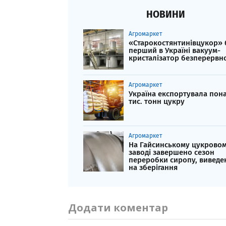
НОВИНИ
Агромаркет
«Старокостянтинівцукор» 
перший в Україні вакуум-
кристалізатор безперервної
Агромаркет
Україна експортувала пон
тис. тонн цукру
Агромаркет
На Гайсинському цукрово
заводі завершено сезон
переробки сиропу, виведе
на зберігання
Додати коментар