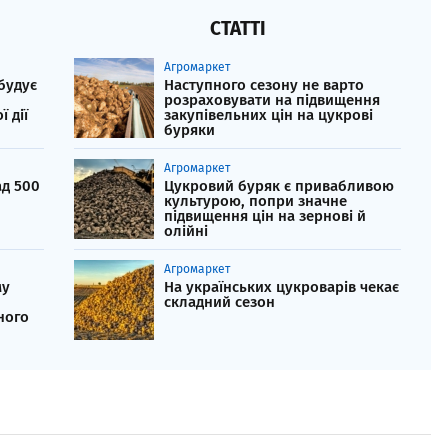
СТАТТІ
Агромаркет
будує
Наступного сезону не варто
розраховувати на підвищення
 дії
закупівельних цін на цукрові
буряки
Агромаркет
ад 500
Цукровий буряк є привабливою
культурою, попри значне
підвищення цін на зернові й
олійні
Агромаркет
му
На українських цукроварів чекає
складний сезон
ного