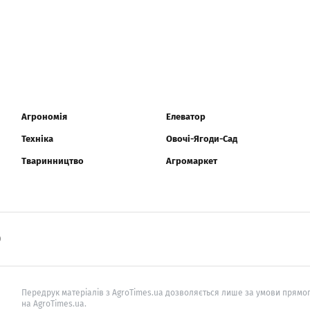
Агрономія
Елеватор
Техніка
Овочі-Ягоди-Сад
Тваринництво
Агромаркет
0
Передрук матеріалів з AgroTimes.ua дозволяється лише за умови прямог
на AgroTimes.ua.