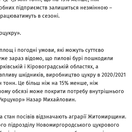
робних підприємств залишиться незмінною –
працюватимуть в сезоні.
рцукру».
лощ і погодні умови, які можуть суттєво
уже зараз відомо, що пилові бурі пошкодили
рківській і Кіровоградській областях, а
впливу шкідників, виробництво цукру в 2020/2021
лн тонн. Це більш ніж на 15% менше, ніж
ному обсязі може покрити потребу внутрішнього
«Укрцукор» Назар Михайловин.
 стан посівів відзначають аграрії Житомирщини.
ого підрозділу Новомиргородського цукрового