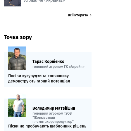
Агрікалче (Україна)»
Всі інтерв’ю
Точка зору
Тарас Корнієнко
головний агроном ГК «Агрейн»
Посіви кукурудзи та соняшнику
демонструють гарний потенціал
Володимир Матвіїшин
головний агроном ТзОВ
"Жовківський
племптахорепродуктор"
Піски не пробачають шаблонних рішень