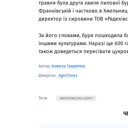
травня була друга хвиля пилової бур
Франківській і частково в Хмельниц
директор із сировини ТОВ «Радехівс
За його словами, буря пошкодила бли
іншими культурами. Наразі ще 600 г
також доведеться пересівати цукро
Автор:
Анжела Гаврилюк
AgroTimes
Джерело:
Теги:
ВИРОБНИЦТВО ЦУКРУ
Ч