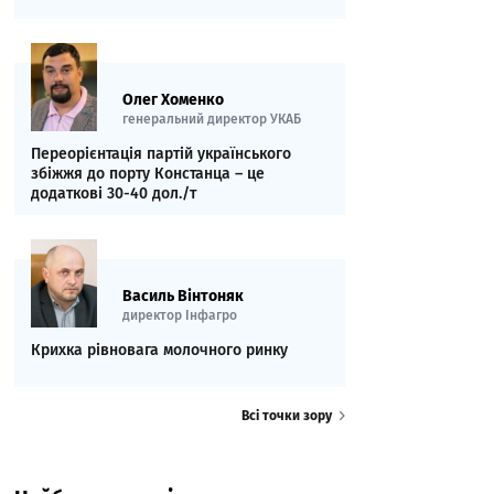
Олег Хоменко
генеральний директор УКАБ
Переорієнтація партій українського
збіжжя до порту Констанца – це
додаткові 30-40 дол./т
Василь Вінтоняк
директор Інфагро
Крихка рівновага молочного ринку
Всі точки зору