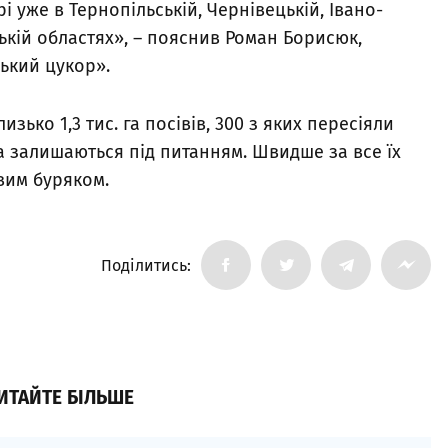
і уже в Тернопільській, Чернівецькій, Івано-
ькій областях», – пояснив Роман Борисюк,
ький цукор».
зько 1,3 тис. га посівів, 300 з яких пересіяли
а залишаються під питанням. Швидше за все їх
вим буряком.
Поділитись:
ИТАЙТЕ БІЛЬШЕ