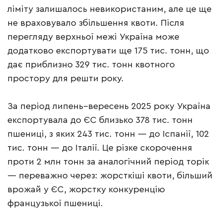
ліміту залишалось невикористаним, але це ще
не враховувало збільшення квоти. Після
перегляду верхньої межі Україна може
додатково експортувати ще 175 тис. тонн, що
дає приблизно 329 тис. тонн квотного
простору для решти року.
За період липень–вересень 2025 року Україна
експортувала до ЄС близько 378 тис. тонн
пшениці, з яких 243 тис. тонн — до Іспанії, 102
тис. тонн — до Італії. Це різке скорочення
проти 2 млн тонн за аналогічний період торік
— переважно через: жорсткіші квоти, більший
врожай у ЄС, жорстку конкуренцію
французької пшениці.