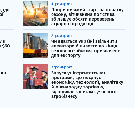
Агромаркет
 щодо
Попри низький старт на початку
ої
сезону, вітчизняна логістика
збільшує обсяги перевезень
аграрної продукції
Агромаркет
у з
Чи вдасться Україні звільнити
 $90
елеватори й вивезти до кінця
сезону все збіжжя, призначене
для експорту
Агромаркет
ипні
Запуск університетської
програми, що поєднує
економіку, технології, аналітику
й міжнародну торгівлю,
відповідає запитам сучасного
агробізнесу