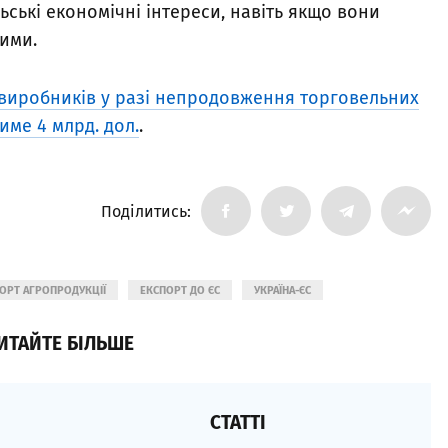
ьські економічні інтереси, навіть якщо вони
кими.
овиробників у разі непродовження торговельних
име 4 млрд. дол.
.
Поділитись:
ОРТ АГРОПРОДУКЦІЇ
ЕКСПОРТ ДО ЄС
УКРАЇНА-ЄС
ИТАЙТЕ БІЛЬШЕ
СТАТТІ