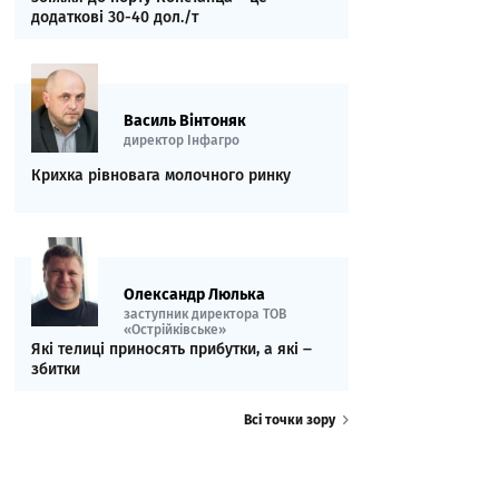
додаткові 30-40 дол./т
Василь Вінтоняк
директор Інфагро
Крихка рівновага молочного ринку
Олександр Люлька
заступник директора ТОВ
«Острійківське»
Які телиці приносять прибутки, а які ‒
збитки
Всі точки зору