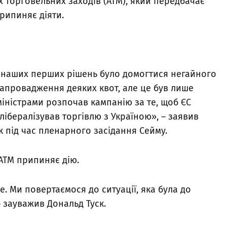
 торговельних заходів (АТМ), який передбачає
припиняє діяти.
з наших перших рішень було домогтися негайного
апровадження деяких квот, але це був лише
 міністрами розпочав кампанію за те, щоб ЄС
лібералізував торгівлю з Україною», – заявив
к під час пленарного засідання Сейму.
АТМ припиняє дію.
е. Ми повертаємося до ситуації, яка була до
– зауважив Дональд Туск.