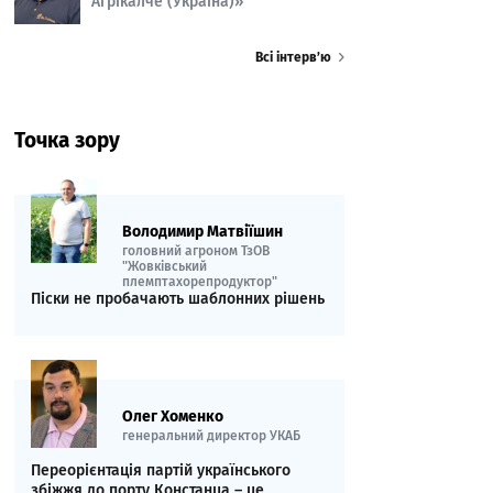
Агрікалче (Україна)»
Всі інтерв’ю
Точка зору
Володимир Матвіїшин
головний агроном ТзОВ
"Жовківський
племптахорепродуктор"
Піски не пробачають шаблонних рішень
Олег Хоменко
генеральний директор УКАБ
Переорієнтація партій українського
збіжжя до порту Констанца – це