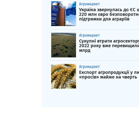
Агромаркет
Україна звернулась до ЄС
220 млн євро безповоротн
підтримки для аграріїв
Агромаркет
Сукупні втрати агросектор
2022 року вже перевищили
млрд
Агромаркет
Експорт агропродукції у л
«просів» майже на чверть