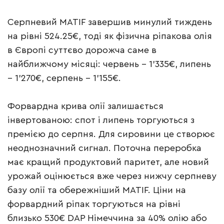
Серпневий MATIF завершив минулий тиждень
на рівні 524.25€, тоді як фізична ріпакова олія
в Європі суттєво дорожча саме в
найближчому місяці: червень – 1’335€, липень
– 1’270€, серпень – 1’155€.
Форвардна крива олії залишається
інвертованою: спот і липень торгуються з
премією до серпня. Для сировини це створює
неоднозначний сигнал. Поточна переробка
має кращий продуктовий паритет, але новий
урожай оцінюється вже через нижчу серпневу
базу олії та обережніший MATIF. Ціни на
форвардний ріпак торгуються на рівні
близько 530€ DAP Німеччина за 40% олію або