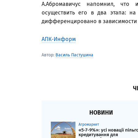
А.Абромавичус напомнил, что 
осуществить его в два этапа: н
дифференцировано в зависимости 
АПК-Информ
Автор:
Василь Пастушина
Ч
НОВИНИ
Агромаркет
«5-7-9%»: усі новації пільг
кредитування для