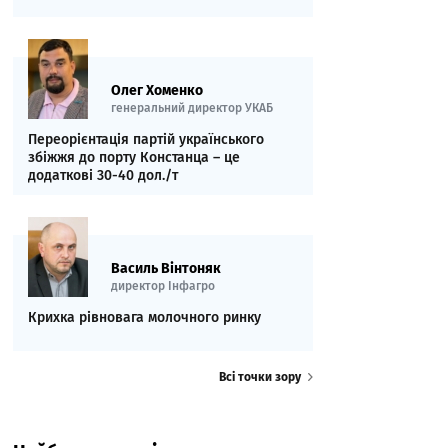
Олег Хоменко
генеральний директор УКАБ
Переорієнтація партій українського
збіжжя до порту Констанца – це
додаткові 30-40 дол./т
Василь Вінтоняк
директор Інфагро
Крихка рівновага молочного ринку
Всі точки зору