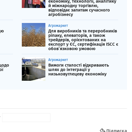
економіку, технології, аналітику
й міжнародну торгівлю,
відповідає запитам сучасного
агробізнесу
Агромаркет
цю
Для виробників та переробників
ріпаку, елеваторів, а також
трейдерів, орієнтованих на
експорт у ЄС, сертифікація ISCC є
обов’язковою умовою
Агромаркет
 щодо
Вимоги сталості відкривають
ої
шлях до інтеграції у
низьковуглецеву економіку
*
Підписка