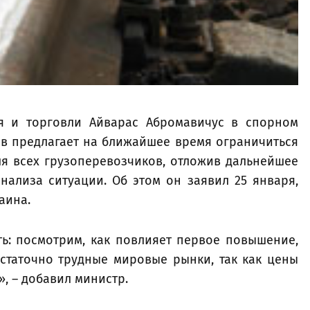
я и торговли Айварас Абромавичус в спорном
 предлагает на ближайшее время ограничиться
я всех грузоперевозчиков, отложив дальнейшее
нализа ситуации. Об этом он заявил 25 января,
аина.
ь: посмотрим, как повлияет первое повышение,
остаточно трудные мировые рынки, так как цены
», – добавил министр.