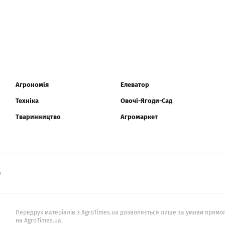
Агрономія
Елеватор
Техніка
Овочі-Ягоди-Сад
Тваринництво
Агромаркет
0
Передрук матеріалів з AgroTimes.ua дозволяється лише за умови прямог
на AgroTimes.ua.