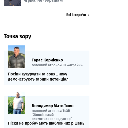
Агрікалче (Україна)»
Всі інтерв’ю
Точка зору
Тарас Корнієнко
головний агроном ГК «Агрейн»
Посіви кукурудзи та соняшнику
демонструють гарний потенціал
Володимир Матвіїшин
головний агроном ТзОВ
"Жовківський
племптахорепродуктор"
Піски не пробачають шаблонних рішень