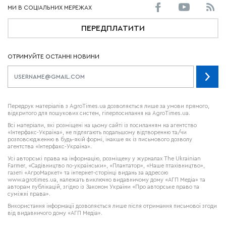
ПЕРЕДПЛАТИТИ
ОТРИМУЙТЕ ОСТАННІ НОВИНИ
Передрук матеріалів з AgroTimes.ua дозволяється лише за умови прямого,
відкритого для пошукових систем, гіперпосилання на AgroTimes.ua.
Всі матеріали, які розміщені на цьому сайті із посиланням на агентство
«Інтерфакс-Україна», не підлягають подальшому відтворенню та/чи
розповсюдженню в будь-якій формі, інакше як із письмового дозволу
агентства «Інтерфакс-Україна».
Усі авторські права на інформацію, розміщену у журналах
The Ukrainian
Farmer
, «Садівництво по-українськи», «Плантатор», «Наше птахівництво»,
газеті «АгроМаркет» та інтернет-сторінці видань за адресою
www.agrotimes.ua,
належать виключно видавничому дому «АГП Медіа» та
авторам публікацій, згідно із Законом України «Про авторське право та
суміжні права».
Використання інформації дозволяється лише після отримання письмової згоди
від видавничого дому «АГП Медіа».