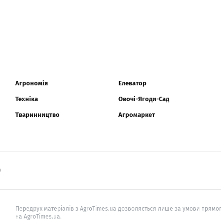
Агрономія
Елеватор
Техніка
Овочі-Ягоди-Сад
Тваринництво
Агромаркет
0
Передрук матеріалів з AgroTimes.ua дозволяється лише за умови прямог
на AgroTimes.ua.