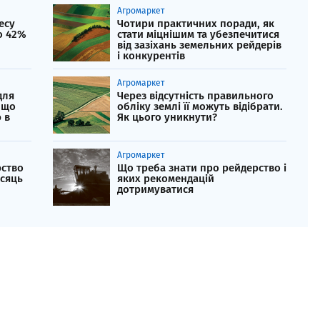
Агромаркет
есу
Чотири практичних поради, як
о 42%
стати міцнішим та убезпечитися
від зазіхань земельних рейдерів
і конкурентів
Агромаркет
для
Через відсутність правильного
 що
обліку землі її можуть відібрати.
 в
Як цього уникнути?
Агромаркет
рство
Що треба знати про рейдерство і
ісяць
яких рекомендацій
дотримуватися