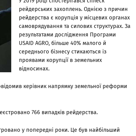
У 2019 році спостерігався сплеск
рейдерських захоплень. Однією з причин
рейдерства є корупція у місцевих органах
самоврядування та силових структурах. За
результатами дослідження Програми
USAID AGRO, більше 40% малого й
середнього бізнесу стикаються із
проявами корупції в земельних
відносинах.
повідомив керівник напрямку земельної реформи
ареєстровано 766 випадків рейдерства.
тровано у попередні роки. Це був найбільший