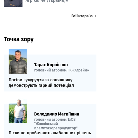
Агрікалче (Україна)»
Всі інтерв’ю
Точка зору
Тарас Корнієнко
головний агроном ГК «Агрейн»
Посіви кукурудзи та соняшнику
демонструють гарний потенціал
Володимир Матвіїшин
головний агроном ТзОВ
"Жовківський
племптахорепродуктор"
Піски не пробачають шаблонних рішень