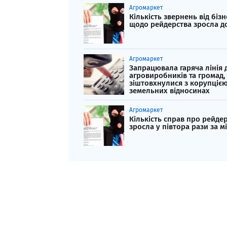
Агромаркет
Кількість звернень від бізн
щодо рейдерства зросла д
Агромаркет
Запрацювала гаряча лінія 
агровиробників та громад,
зіштовхнулися з корупцією
земельних відносинах
Агромаркет
Кількість справ про рейде
зросла у півтора рази за м