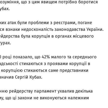
розуміння, що з цим явищем потрібно боротися
убах.
ких атак були проблеми з реєстрами, погане
ся взнаки недосконалість законодавства України.
йдерства була корупція в органах місцевого
урах.
 році показало, що 42% малого та середнього
адськості стикаються з проявами корупції в
з корупцією стикаються саме представники
значив Сергій Кубах.
анню рейдерству парламент ухвалив декілька
ому, що ці закони не виконуються належним