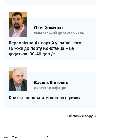
Олег Хоменко
генеральний директор УКАБ
Переорієнтація партій українського
збіжжя до порту Констанца – це
додаткові 30-40 дол./т
Василь Вінтоняк
директор Інфагро
Крихка рівновага молочного ринку
Всі точки зору