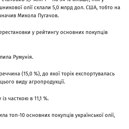
никової олії склали 5,0 млрд дол. США, тобто на
азначив Микола Пугачов.
 перестановки у рейтингу основних покупців
лила Румунія.
еччина (15,0 %), до якої торік експортувалась
цього виду агропродукції.
із часткою в 11,1 %.
ла топ-10 основних покупців української олії,