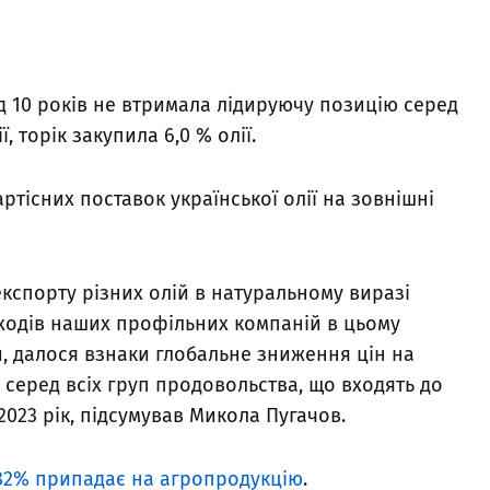
ад 10 років не втримала лідируючу позицію серед
 торік закупила 6,0 % олії.
ртісних поставок української олії на зовнішні
кспорту різних олій в натуральному виразі
одів наших профільних компаній в цьому
ми, далося взнаки глобальне зниження цін на
м серед всіх груп продовольства, що входять до
2023 рік, підсумував Микола Пугачов.
 82% припадає на агропродукцію
.