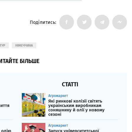
Поділитись:
ТУР
НІМЕЧЧИНА
ИТАЙТЕ БІЛЬШЕ
СТАТТІ
Агромаркет
Які ринкові колізії світять
риття
українським виробникам
соняшнику й олії у новому
сезоні
Агромаркет
у олію
Запуск університетської