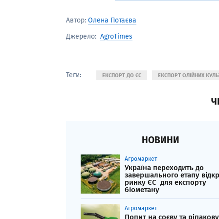
Автор:
Олена Потаєва
AgroTimes
Джерело:
Теги:
ЕКСПОРТ ДО ЄС
ЕКСПОРТ ОЛІЙНИХ КУЛЬ
Ч
НОВИНИ
Агромаркет
Україна переходить до
завершального етапу відк
ринку ЄС для експорту
біометану
Агромаркет
Попит на соєву та ріпаков