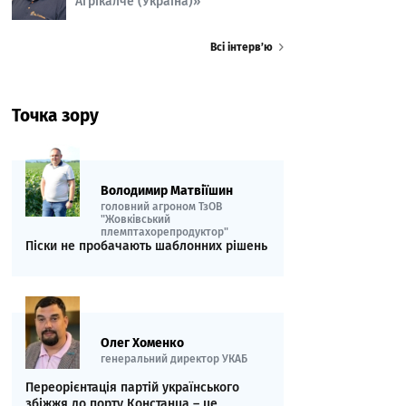
Агрікалче (Україна)»
Всі інтерв’ю
Точка зору
Володимир Матвіїшин
головний агроном ТзОВ
"Жовківський
племптахорепродуктор"
Піски не пробачають шаблонних рішень
Олег Хоменко
генеральний директор УКАБ
Переорієнтація партій українського
збіжжя до порту Констанца – це