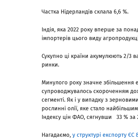
Частка Нідерландів склала 6,6 %.
Індія, яка 2022 року вперше за пон
імпортерів цього виду агропродукції,
Сукупно ці країни акумулюють 2/3 ва
ринки.
Минулого року значне збільшення е
супроводжувалось скороченням дох
сегменті. Як і у випадку з зернови
рослинні олії, яке стало найбільши
Індексу цін ФАО, сягнувши 33 % за 
Нагадаємо,
у структурі експорту ЄС