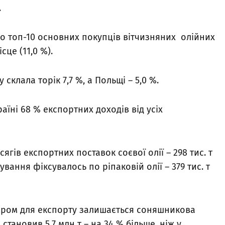
.
 до топ-10 основних покупців вітчизняних олійних
сце (11,0 %).
склала торік 7,7 %, а Польщі – 5,0 %.
аїні 68 % експортних доходів від усіх
ягів експортних поставок соєвої олії – 298 тис. т
ування фіксувалось по ріпаковій олії – 379 тис. т
варом для експорту залишається соняшникова
и становив 5,7 млн т – на 34 % більше, ніж у