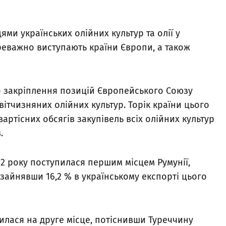
ми українських олійних культур та олії у
переважно виступають країни Європи, а також
о закріплення позицій Європейського Союзу
 вітчизняних олійних культур. Торік країни цього
вартісних обсягів закупівель всіх олійних культур
.
22 року поступилася першим місцем Румунії,
зайнявши 16,2 % в українському експорті цього
тилася на друге місце, потіснивши Туреччину