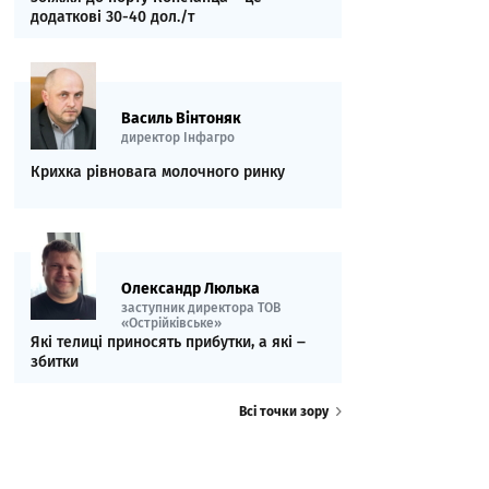
додаткові 30-40 дол./т
Василь Вінтоняк
директор Інфагро
Крихка рівновага молочного ринку
Олександр Люлька
заступник директора ТОВ
«Острійківське»
Які телиці приносять прибутки, а які ‒
збитки
Всі точки зору