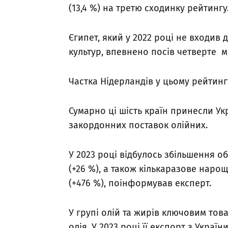
(13,4 %) на третю сходинку рейтингу
Єгипет, який у 2022 році не входив
культур, впевнено посів четверте мі
Частка Нідерландів у цьому рейтингу 
Сумарно ці шість країн принесли Укр
закордонних поставок олійних.
У 2023 році відбулось збільшення обс
(+26 %), а також кількаразове нарощ
(+476 %), поінформував експерт.
У групі олій та жирів ключовим то
олія. У 2023 році її експорт з Україн