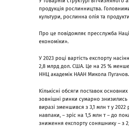
У товарній структурі вітчизняного
продукція рослинництва. Головними 
культури, рослинна олія та продукти
Про це повідомляє пресслужба Наці
економіки».
У 2023 році вартість експорту насін
2,8 млрд дол. США. Це на 25 % менш
ННЦ академік НААН Микола Пугачов.
Кількісні обсяги поставок основних
зовнішні ринки сумарно знизились н
виразі зменшився з 3,1 млн т у 2022 р
навпаки, – зріс на 1,5 млн т – до по
зниження експорту соняшнику – з 2,8