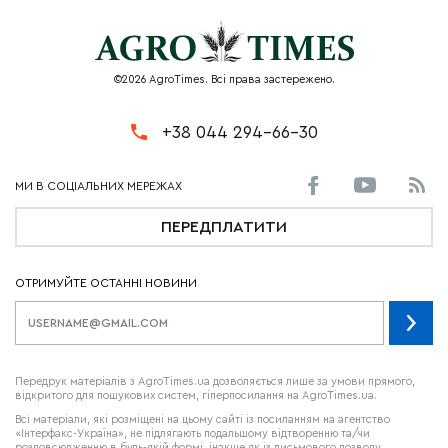
©2026 AgroTimes. Всі права застережено.
+38 044 294-66-30
ПЕРЕДПЛАТИТИ
ОТРИМУЙТЕ ОСТАННІ НОВИНИ
Передрук матеріалів з AgroTimes.ua дозволяється лише за умови прямого,
відкритого для пошукових систем, гіперпосилання на AgroTimes.ua.
Всі матеріали, які розміщені на цьому сайті із посиланням на агентство
«Інтерфакс-Україна», не підлягають подальшому відтворенню та/чи
розповсюдженню в будь-якій формі, інакше як із письмового дозволу