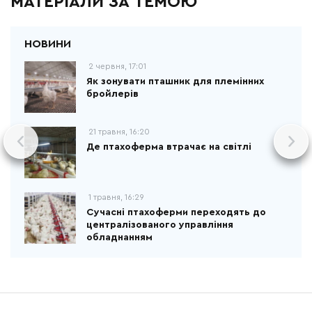
МАТЕРІАЛИ ЗА ТЕМОЮ
2 червня, 17:01
Як зонувати пташник для племінних
бройлерів
21 травня, 16:20
Де птахоферма втрачає на світлі
1 травня, 16:29
Сучасні птахоферми переходять до
централізованого управління
обладнанням