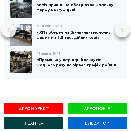
росія прицільно обстріляла молочну
ферму на Сумщині
23 липня, 18:40
МХП побудує на Вінниччині молочну
ферму на 2,5 тис. дійних корів
13 липня, 19:43
«Промінь» у періоди блекаутів
жодного разу не зірвав графік доїння
АГРОМАРКЕТ
АГРОНОМІЯ
ТЕХНІКА
ЕЛЕВАТОР