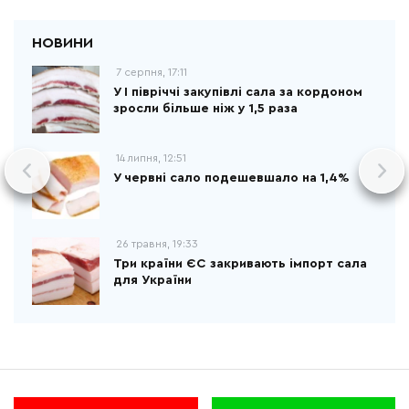
7 серпня, 17:11
У І півріччі закупівлі сала за кордоном
зросли більше ніж у 1,5 раза
14 липня, 12:51
У червні сало подешевшало на 1,4%
26 травня, 19:33
Три країни ЄС закривають імпорт сала
для України