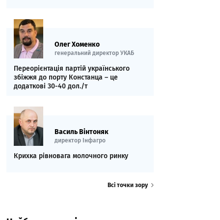
Олег Хоменко
генеральний директор УКАБ
Переорієнтація партій українського
збіжжя до порту Констанца – це
додаткові 30-40 дол./т
Василь Вінтоняк
директор Інфагро
Крихка рівновага молочного ринку
Всі точки зору