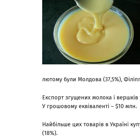
лютому були Молдова (37,5%), Філіппі
Експорт згущених молока і вершків у 
У грошовому еквіваленті – $10 млн.
Найбільше цих товарів в Україні купу
(18%).