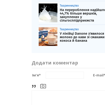
Тваринництво
На перероблення надійшл
44,7% більше вершків,
закуплених у
сільгосппідприємств
Тваринництво
У лінійці Danone з'явилося
молоко до кави зі смаками
кокоса й банана
Додати коментар
Ім'я
*
E-mail