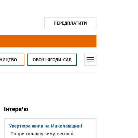
ПЕРЕДПЛАТИТИ
НИЦТВО
ОВОЧІ-ЯГОДИ-САД
Інтерв'ю
Увертюра жнив на Миколаївщині
Попри складну зиму, весняні