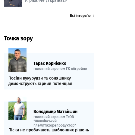
Агрікалче (Україна)»
Всі інтерв’ю
Точка зору
Тарас Корнієнко
головний агроном ГК «Агрейн»
Посіви кукурудзи та соняшнику
демонструють гарний потенціал
Володимир Матвіїшин
головний агроном ТзОВ
"Жовківський
племптахорепродуктор"
Піски не пробачають шаблонних рішень