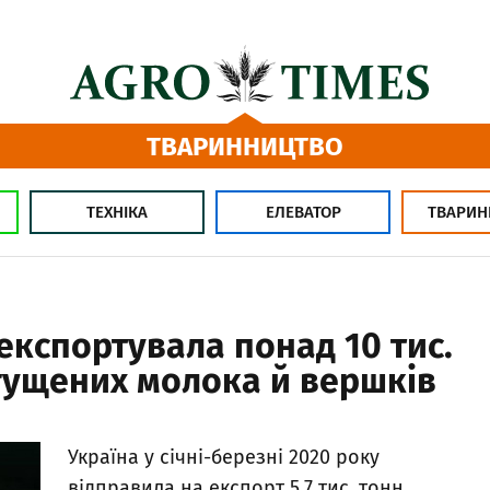
ТВАРИННИЦТВО
ТЕХНІКА
ЕЛЕВАТОР
ТВАРИН
 експортувала понад 10 тис.
згущених молока й вершків
Україна у січні-березні 2020 року
відправила на експорт 5,7 тис. тонн