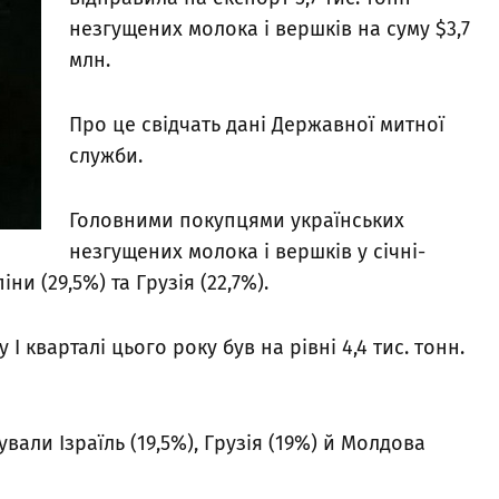
незгущених молока і вершків на суму $3,7
млн.
Про це свідчать дані Державної митної
служби.
Головними покупцями українських
незгущених молока і вершків у січні-
ни (29,5%) та Грузія (22,7%).
І кварталі цього року був на рівні 4,4 тис. тонн.
вали Ізраїль (19,5%), Грузія (19%) й Молдова