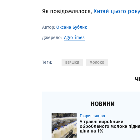
Як повідомлялося,
Китай цього рок
Автор:
Оксана Бублик
AgroTimes
Джерело:
Теги:
ВЕРШКИ
МОЛОКО
Ч
НОВИНИ
Тваринництво
У травні виробники
обробленого молока підн
ціни на 1%