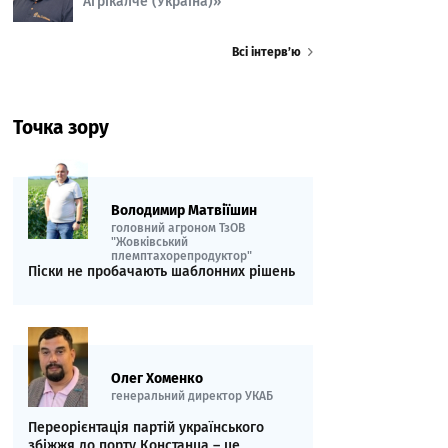
Агрікалче (Україна)»
Всі інтерв’ю
Точка зору
Володимир Матвіїшин
головний агроном ТзОВ
"Жовківський
племптахорепродуктор"
Піски не пробачають шаблонних рішень
Олег Хоменко
генеральний директор УКАБ
Переорієнтація партій українського
збіжжя до порту Констанца – це