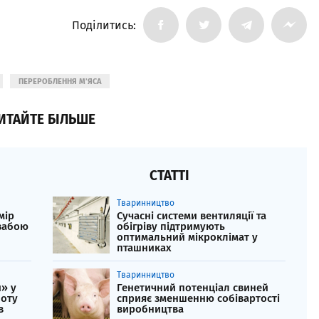
Поділитись:
ПЕРЕРОБЛЕННЯ М’ЯСА
ИТАЙТЕ БІЛЬШЕ
СТАТТІ
Тваринництво
мір
Сучасні системи вентиляції та
забою
обігріву підтримують
оптимальний мікроклімат у
пташниках
Тваринництво
» у
Генетичний потенціал свиней
боту
сприяє зменшенню собівартості
в
виробництва