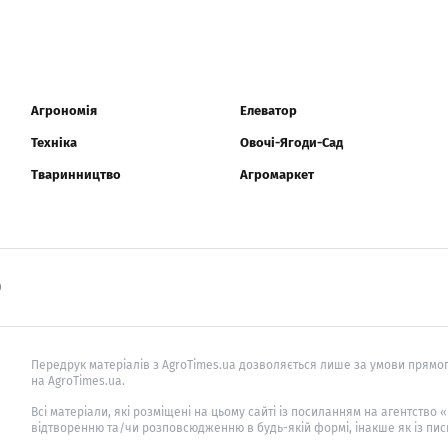
Агрономія
Елеватор
Техніка
Овочі-Ягоди-Сад
Тваринництво
Агромаркет
0
Передрук матеріалів з AgroTimes.ua дозволяється лише за умови прямог
на AgroTimes.ua.
Всі матеріали, які розміщені на цьому сайті із посиланням на агентство
відтворенню та/чи розповсюдженню в будь-якій формі, інакше як із пис