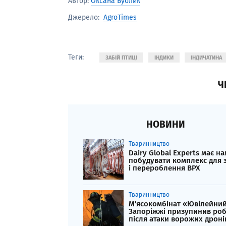
Автор:
Оксана Бублик
AgroTimes
Джерело:
Теги:
ЗАБІЙ ПТИЦІ
ІНДИКИ
ІНДИЧАТИНА
Ч
НОВИНИ
Тваринництво
Dairy Global Experts має на
побудувати комплекс для 
і перероблення ВРХ
Тваринництво
М'ясокомбінат «Ювілейний
Запоріжжі призупинив ро
після атаки ворожих дроні