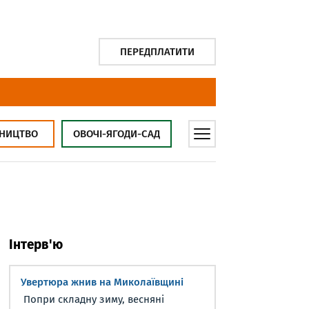
ПЕРЕДПЛАТИТИ
НИЦТВО
ОВОЧІ-ЯГОДИ-САД
Інтерв'ю
Увертюра жнив на Миколаївщині
Попри складну зиму, весняні