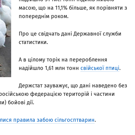
масою, що на 11,1% більше, як порівняти з
попереднім роком.
Про це свідчать дані Державної служби
статистики.
А в цілому торік на перероблення
надійшло 1,61 млн тонн
свійської птиці
.
Держстат зауважує, що дані наведено без
російською федерацією територій і частини
) бойові дії.
илися правила забою сільгосптварин
.