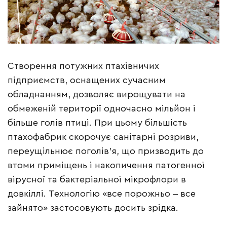
Створення потужних птахівничих
підприємств, оснащених сучасним
обладнанням, дозволяє вирощувати на
обмеженій території одночасно мільйон і
більше голів птиці. При цьому більшість
птахофабрик скорочує санітарні розриви,
переущільнює поголів’я, що призводить до
втоми приміщень і накопичення патогенної
вірусної та бактеріальної мікрофлори в
довкіллі. Технологію «все порожньо ‒ все
зайнято» застосовують досить зрідка.