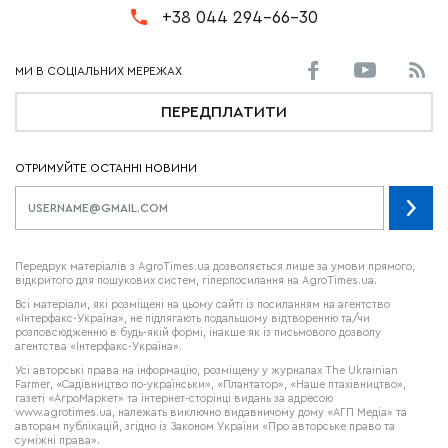
+38 044 294-66-30
ПЕРЕДПЛАТИТИ
ОТРИМУЙТЕ ОСТАННІ НОВИНИ
Передрук матеріалів з AgroTimes.ua дозволяється лише за умови прямого,
відкритого для пошукових систем, гіперпосилання на AgroTimes.ua.
Всі матеріали, які розміщені на цьому сайті із посиланням на агентство
«Інтерфакс-Україна», не підлягають подальшому відтворенню та/чи
розповсюдженню в будь-якій формі, інакше як із письмового дозволу
агентства «Інтерфакс-Україна».
Усі авторські права на інформацію, розміщену у журналах
The Ukrainian
Farmer
, «Садівництво по-українськи», «Плантатор», «Наше птахівництво»,
газеті «АгроМаркет» та інтернет-сторінці видань за адресою
www.agrotimes.ua,
належать виключно видавничому дому «АГП Медіа» та
авторам публікацій, згідно із Законом України «Про авторське право та
суміжні права».