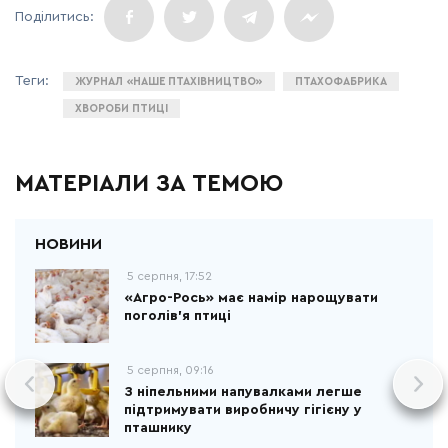
ЖУРНАЛ «НАШЕ ПТАХІВНИЦТВО»
ПТАХОФАБРИКА
ХВОРОБИ ПТИЦІ
МАТЕРІАЛИ ЗА ТЕМОЮ
5 серпня, 17:52
«Агро-Рось» має намір нарощувати
поголів'я птиці
5 серпня, 09:16
З ніпельними напувалками легше
підтримувати виробничу гігієну у
пташнику