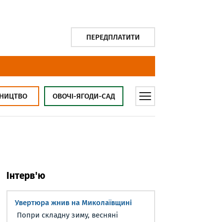
ПЕРЕДПЛАТИТИ
НИЦТВО
ОВОЧІ-ЯГОДИ-САД
Інтерв'ю
Увертюра жнив на Миколаївщині
Попри складну зиму, весняні