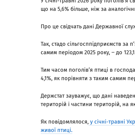
У січні-травні 2026 року поголів’я св
що на 5,6% більше, ніж за аналогічн
Про це свідчать дані Державної слу
Так, стадо сільгосппідприємств за п’
самим періодом 2025 року, ‒ до 123,1
Тим часом поголів’я птиці в господ
4,1%, як порівняти з таким самим пе
Держстат зауважує, що дані наведе
територій і частини територій, на як
Як повідомлялося,
у січні-травні Ук
живої птиці.