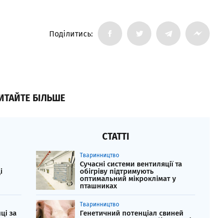
Поділитись:
ИТАЙТЕ БІЛЬШЕ
СТАТТІ
Тваринництво
Сучасні системи вентиляції та
і
обігріву підтримують
оптимальний мікроклімат у
пташниках
Тваринництво
ці за
Генетичний потенціал свиней