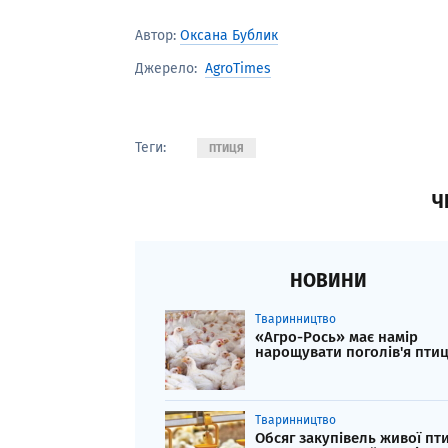
Автор:
Оксана Бублик
AgroTimes
Джерело:
Теги:
ПТИЦЯ
Ч
НОВИНИ
Тваринництво
«Агро-Рось» має намір
нарощувати поголів'я птиц
Тваринництво
Обсяг закупівель живої пти