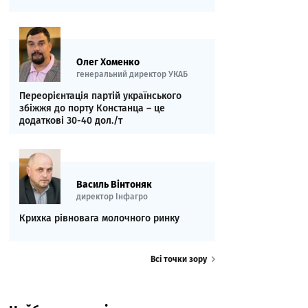
Олег Хоменко
генеральний директор УКАБ
Переорієнтація партій українського
збіжжя до порту Констанца – це
додаткові 30-40 дол./т
Василь Вінтоняк
директор Інфагро
Крихка рівновага молочного ринку
Всі точки зору