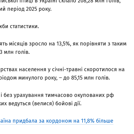
ійської птиці в Україні склало 208,28 млн голів,
ий період 2025 року.
жби статистики.
ять місяців зросло на 13,5%, як порівняти з таким
3 млн голів.
арствах населення у січні-травні скоротилося на
ріодом минулого року, ‒ до 85,15 млн голів.
ні без урахування тимчасово окупованих рф
их ведуться (велися) бойові дії.
раїна придбала за кордоном на 11,8% більше