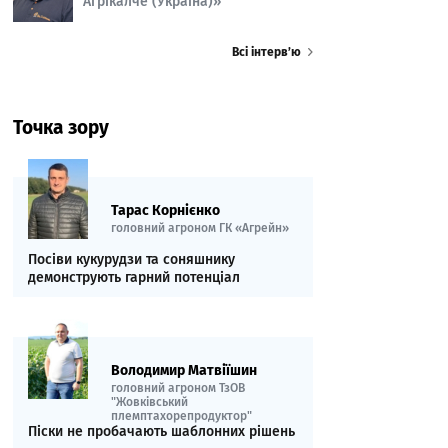
Агрікалче (Україна)»
Всі інтерв’ю
Точка зору
Тарас Корнієнко
головний агроном ГК «Агрейн»
Посіви кукурудзи та соняшнику
демонструють гарний потенціал
Володимир Матвіїшин
головний агроном ТзОВ
"Жовківський
племптахорепродуктор"
Піски не пробачають шаблонних рішень