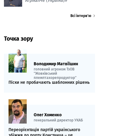
Агрікалче (Україна)»
Всі інтерв’ю
Точка зору
Володимир Матвіїшин
головний агроном ТзОВ
"Жовківський
племптахорепродуктор"
Піски не пробачають шаблонних рішень
Олег Хоменко
генеральний директор УКАБ
Переорієнтація партій українського
збіжжя до порту Констанца – це