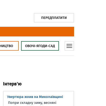
ПЕРЕДПЛАТИТИ
НИЦТВО
ОВОЧІ-ЯГОДИ-САД
Інтерв'ю
Увертюра жнив на Миколаївщині
Попри складну зиму, весняні