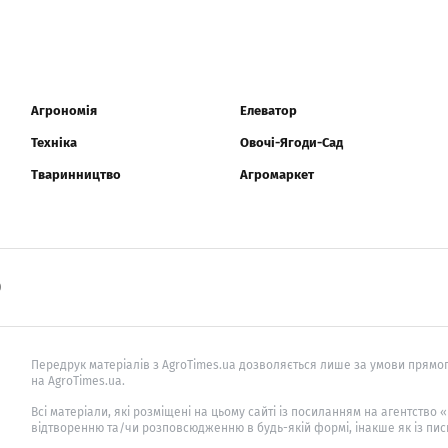
Агрономія
Елеватор
Техніка
Овочі-Ягоди-Сад
Тваринництво
Агромаркет
0
Передрук матеріалів з AgroTimes.ua дозволяється лише за умови прямог
на AgroTimes.ua.
Всі матеріали, які розміщені на цьому сайті із посиланням на агентство
відтворенню та/чи розповсюдженню в будь-якій формі, інакше як із пис