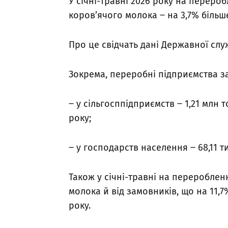
У січні-травні 2026 року на переро
коров’ячого молока ‒ на 3,7% більш
Про це свідчать дані Державної слу
Зокрема, переробні підприємства за
‒ у сільгосппідприємств ‒ 1,21 млн т
року;
‒ у господарств населення ‒ 68,11 ти
Також у січні-травні на перероблен
молока й від замовників, що на 11,
року.