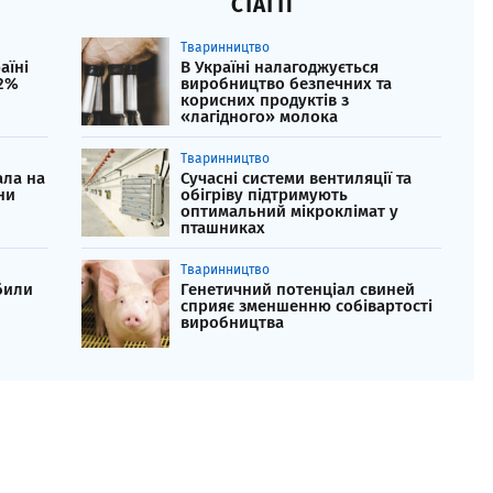
СТАТТІ
Тваринництво
аїні
В Україні налагоджується
,2%
виробництво безпечних та
корисних продуктів з
«лагідного» молока
Тваринництво
ала на
Сучасні системи вентиляції та
ни
обігріву підтримують
оптимальний мікроклімат у
пташниках
Тваринництво
обили
Генетичний потенціал свиней
сприяє зменшенню собівартості
виробництва