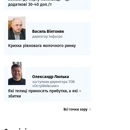
додаткові 30-40 дол./т
Василь Вінтоняк
директор Інфагро
Крихка рівновага молочного ринку
Олександр Люлька
заступник директора ТОВ
«Острійківське»
Які телиці приносять прибутки, а які ‒
збитки
Всі точки зору