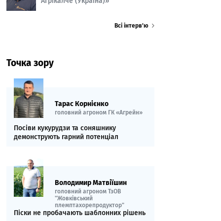
Агрікалче (Україна)»
Всі інтерв’ю
Точка зору
Тарас Корнієнко
головний агроном ГК «Агрейн»
Посіви кукурудзи та соняшнику
демонструють гарний потенціал
Володимир Матвіїшин
головний агроном ТзОВ
"Жовківський
племптахорепродуктор"
Піски не пробачають шаблонних рішень