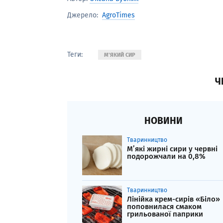
AgroTimes
Джерело:
Теги:
М'ЯКИЙ СИР
Ч
НОВИНИ
Тваринництво
М’які жирні сири у червні
подорожчали на 0,8%
Тваринництво
Лінійка крем-сирів «Біло»
поповнилася смаком
грильованої паприки