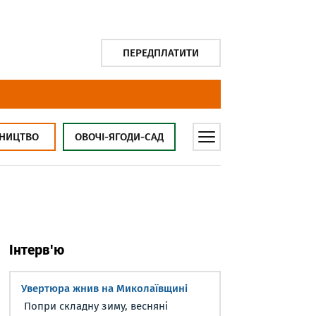
ПЕРЕДПЛАТИТИ
НИЦТВО
ОВОЧІ-ЯГОДИ-САД
Інтерв'ю
Увертюра жнив на Миколаївщині
Попри складну зиму, весняні