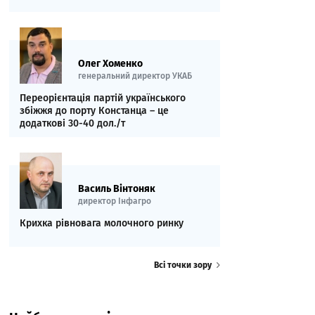
Олег Хоменко
генеральний директор УКАБ
Переорієнтація партій українського
збіжжя до порту Констанца – це
додаткові 30-40 дол./т
Василь Вінтоняк
директор Інфагро
Крихка рівновага молочного ринку
Всі точки зору