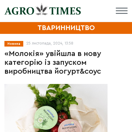
ТВАРИННИЦТВО
25 листопада, 2024, 13:58
Новина
«Молокія» увійшла в нову
категорію із запуском
виробництва йогурт&соус