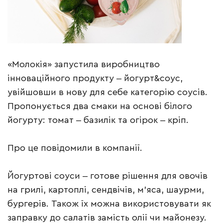
«Молокія» запустила виробництво
інноваційного продукту ‒ йогурт&соус,
увійшовши в нову для себе категорію соусів.
Пропонується два смаки на основі білого
йогурту: томат ‒ базилік та огірок ‒ кріп.
Про це повідомили в компанії.
Йогуртові соуси ‒ готове рішення для овочів
на грилі, картоплі, сендвічів, м’яса, шаурми,
бургерів. Також їх можна використовувати як
заправку до салатів замість олії чи майонезу.