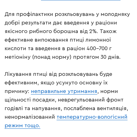
Для профілактики розкльовувань у молодняку
добрі результати дає введення у раціони
якісного рибного борошна від 2%. Також
ефективне випоювання птиці лимонної
кислоти та введення в раціон 400-700 г
метіоніну (понад норму) протягом 30 днів.
Лікування птиці від розкльовувань буде
ефективним, якщо усунуто основну їх
причину:
неправильне утримання
, норми
щільності посадки, неврегульований фронт
годівлі та напування, послаблена вентиляція,
ненормалізований
температурно-вологісний
режим тощо.