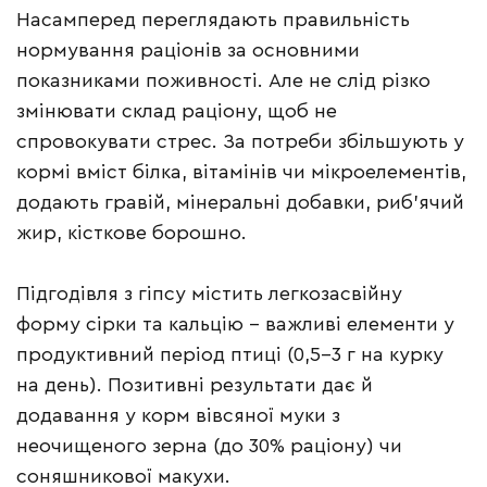
Насамперед переглядають правильність
нормування раціонів за основними
показниками поживності. Але не слід різко
змінювати склад раціону, щоб не
спровокувати стрес. За потреби збільшують у
кормі вміст білка, вітамінів чи мікроелементів,
додають гравій, мінеральні добавки, риб’ячий
жир, кісткове борошно.
Підгодівля з гіпсу містить легкозасвійну
форму сірки та кальцію – важливі елементи у
продуктивний період птиці (0,5-3 г на курку
на день). Позитивні результати дає й
додавання у корм вівсяної муки з
неочищеного зерна (до 30% раціону) чи
соняшникової макухи.