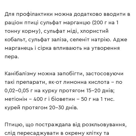
Для профілактики можна додатково вводити в
раціон птиці сульфат марганцю (200 г на 1
тонну корму), сульфат міді, хлористий
кобальт, сульфат заліза, селеніт натрію. Адже
марганець і сірка впливають на утворення
пера.
Канібалізму можна запобігти, застосовуючи
такі препарати, як-от лимонна кислота – по
0,02-0,05 г на курку протягом 15-20 днів;
метіонін – 400 г і біоветин – 50 г на 1 тис.
курей протягом 20-30 днів.
Птицю, що постраждала від розкльовування,
слід пересаджувати в окрему клітку та