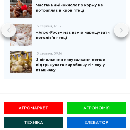
Частина амінокислот з корму не
потрапляє в кров птиці
5 серпня, 17:52
«Агро-Рось» має намір нарощувати
поголів'я птиці
5 серпня, 09:16
З ніпельними напувалками легше
підтримувати виробничу гігієну у
пташнику
АГРОМАРКЕТ
АГРОНОМІЯ
ТЕХНІКА
ЕЛЕВАТОР