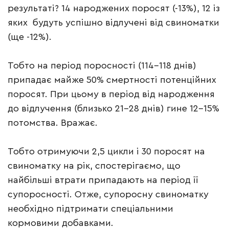
результаті? 14 народжених поросят (-13%), 12 із
яких будуть успішно відлучені від свиноматки
(ще -12%).
Тобто на період поросності (114-118 днів)
припадає майже 50% смертності потенційних
поросят. При цьому в період від народження
до відлучення (близько 21-28 днів) гине 12-15%
потомства. Вражає.
Тобто отримуючи 2,5 цикли і 30 поросят на
свиноматку на рік, спостерігаємо, що
найбільші втрати припадають на період її
супоросності. Отже, супоросну свиноматку
необхідно підтримати спеціальними
кормовими добавками.