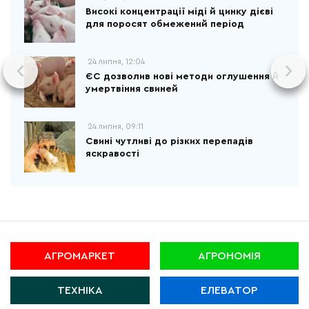
Високі концентрації міді й цинку дієві
для поросят обмежений період
24 липня, 12:04
ЄС дозволив нові методи оглушення й
умертвіння свиней
24 липня, 09:11
Свині чутливі до різких перепадів
яскравості
АГРОМАРКЕТ
АГРОНОМІЯ
ТЕХНІКА
ЕЛЕВАТОР