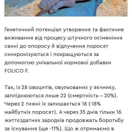
Генетичний потенціал утворення та фактичне
виживання від процесу штучного осіменіння
свині до опоросу й відлучення поросят
синхронізуються і покращуються за
допомогою унікальної кормової добавки
FOLICO F.
Так, із 28 овоцитів, овульованих у яєчнику,
запліднюються лише 22 (смертність ‒ 20%).
Через 2 тижні їх залишається 18 (-18%
майбутніх поросят). А через 35 днів тільки 16
життєздатних зародків продовжать боротьбу
за існування (ще -11%). Що ж отримаємо в