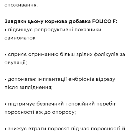
споживання.
Завдяки цьому кормова добавка FOLICO F:
• підвищує репродуктивні показники
свиноматок;
• сприяє отриманню більш зрілих фолікулів за
овуляції;
• допомагає імплантації ембріонів відразу
після запліднення;
• підтримує безпечний і спокійний перебіг
поросності аж до опоросу;
• знижує втрати поросят під час поросності й