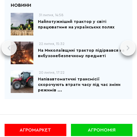
31 липня, 14:58
Найпотужніший трактор у світі
працюватиме на українських полях
22 липня, 15:32
На Миколаївщині трактор підірвався на
вибухонебезпечному предметі
20 липня, 17:22
Напівавтоматичні трансмісії
скорочують втрати часу під час зміни
режимів ...
АГРОМАРКЕТ
АГРОНОМІЯ