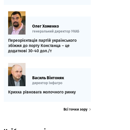
Олег Хоменко
генеральний директор УКАБ
Переорієнтація партій українського
збіжжя до порту Констанца – це
додаткові 30-40 дол./т
Василь Вінтоняк
директор Інфагро
Крихка рівновага молочного ринку
Всі точки зору