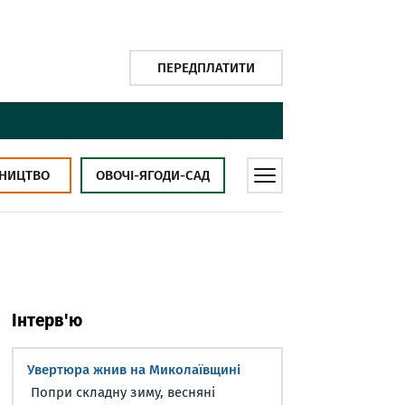
ПЕРЕДПЛАТИТИ
НИЦТВО
ОВОЧІ-ЯГОДИ-САД
Інтерв'ю
Увертюра жнив на Миколаївщині
Попри складну зиму, весняні