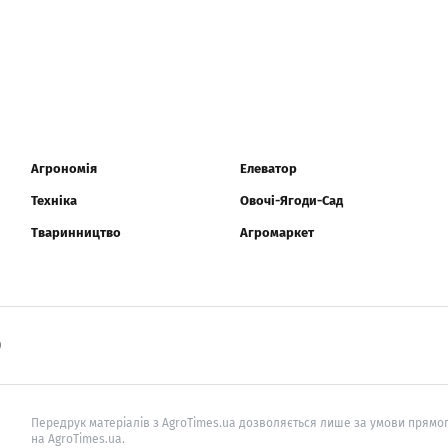
Агрономія
Елеватор
Техніка
Овочі-Ягоди-Сад
Тваринництво
Агромаркет
0
Передрук матеріалів з AgroTimes.ua дозволяється лише за умови прямог
на AgroTimes.ua.