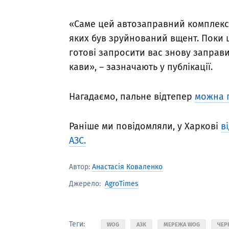
«Саме цей автозаправний комплекс 
яких був зруйнований вщент. Поки 
готові запросити вас знову заправ
кави», – зазначають у публікації.
Нагадаємо, пальне відтепер
можна 
Раніше ми повідомляли, у Харкові
в
АЗС.
Автор:
Анастасія Коваленко
AgroTimes
Джерело:
Теги:
WOG
АЗК
МЕРЕЖА WOG
ЧЕРН