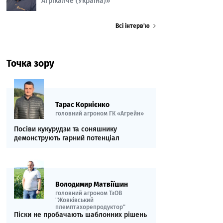
Агрікалче (Україна)»
Всі інтерв’ю
Точка зору
Тарас Корнієнко
головний агроном ГК «Агрейн»
Посіви кукурудзи та соняшнику
демонструють гарний потенціал
Володимир Матвіїшин
головний агроном ТзОВ
"Жовківський
племптахорепродуктор"
Піски не пробачають шаблонних рішень