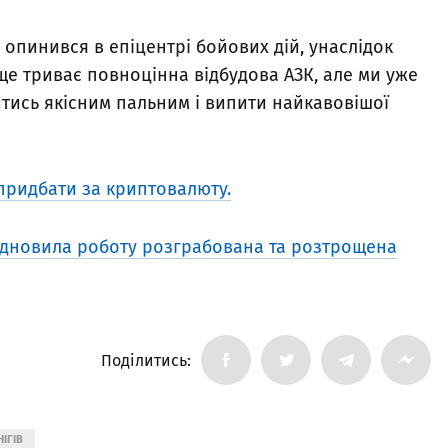
опинився в епіцентрі бойових дій, унаслідок
ще триває повноцінна відбудова АЗК, але ми уже
итись якісним пальним і випити найкавовішої
придбати за криптовалюту.
ідновила роботу розграбована та розтрощена
Поділитись:
ІГІВ