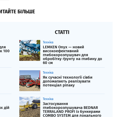
ИТАЙТЕ БІЛЬШЕ
СТАТТІ
Техніка
для
LEMKEN Onyx — новий
к 100
високоефективний
глибокорозпушувач для
обробітку ґрунту на глибину до
60 см
Техніка
Як сучасні технології сівби
допомагають реалізувати
потенціал ріпаку
Техніка
Застосування
х дій
глибокорозпушувача BEDNAR
TERRALAND PROFI із бункерами
COMBO SYSTEM для локального