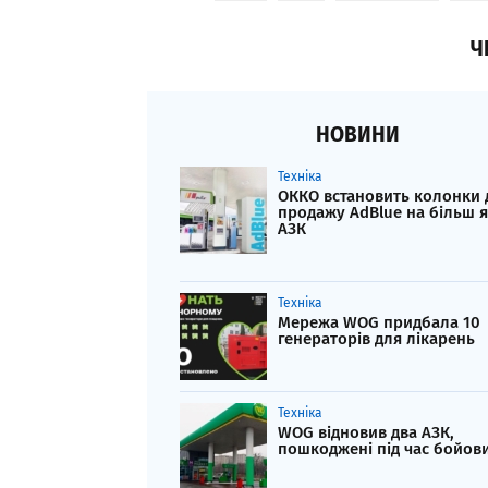
Ч
НОВИНИ
Техніка
ОККО встановить колонки 
продажу AdBlue на більш я
АЗК
Техніка
Мережа WOG придбала 10
генераторів для лікарень
Техніка
WOG відновив два АЗК,
пошкоджені під час бойови