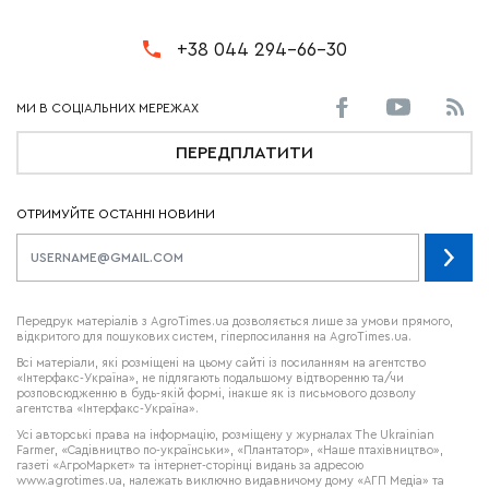
+38 044 294-66-30
ПЕРЕДПЛАТИТИ
ОТРИМУЙТЕ ОСТАННІ НОВИНИ
Передрук матеріалів з AgroTimes.ua дозволяється лише за умови прямого,
відкритого для пошукових систем, гіперпосилання на AgroTimes.ua.
Всі матеріали, які розміщені на цьому сайті із посиланням на агентство
«Інтерфакс-Україна», не підлягають подальшому відтворенню та/чи
розповсюдженню в будь-якій формі, інакше як із письмового дозволу
агентства «Інтерфакс-Україна».
Усі авторські права на інформацію, розміщену у журналах
The Ukrainian
Farmer
, «Садівництво по-українськи», «Плантатор», «Наше птахівництво»,
газеті «АгроМаркет» та інтернет-сторінці видань за адресою
www.agrotimes.ua,
належать виключно видавничому дому «АГП Медіа» та