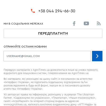
+38 044 294-66-30
ПЕРЕДПЛАТИТИ
ОТРИМУЙТЕ ОСТАННІ НОВИНИ
Передрук матеріалів з AgroTimes.ua дозволяється лише за умови прямого,
відкритого для пошукових систем, гіперпосилання на AgroTimes.ua.
Всі матеріали, які розміщені на цьому сайті із посиланням на агентство
«Інтерфакс-Україна», не підлягають подальшому відтворенню та/чи
розповсюдженню в будь-якій формі, інакше як із письмового дозволу
агентства «Інтерфакс-Україна».
Усі авторські права на інформацію, розміщену у журналах
The Ukrainian
Farmer
, «Садівництво по-українськи», «Плантатор», «Наше птахівництво»,
газеті «АгроМаркет» та інтернет-сторінці видань за адресою
www.agrotimes.ua,
належать виключно видавничому дому «АГП Медіа» та